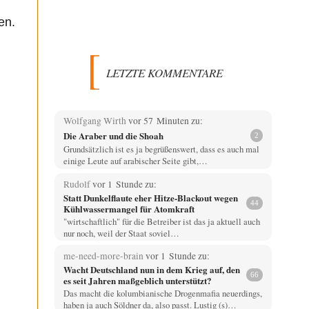
en.
LETZTE KOMMENTARE
Wolfgang Wirth
vor 57 Minuten zu:
Die Araber und die Shoah
2
Grundsätzlich ist es ja begrüßenswert, dass es auch mal
einige Leute auf arabischer Seite gibt,…
Rudolf
vor 1 Stunde zu:
Statt Dunkelflaute eher Hitze-Blackout wegen
44
Kühlwassermangel für Atomkraft
"wirtschaftlich" für die Betreiber ist das ja aktuell auch
nur noch, weil der Staat soviel…
me-need-more-brain
vor 1 Stunde zu:
Wacht Deutschland nun in dem Krieg auf, den
66
es seit Jahren maßgeblich unterstützt?
Das macht die kolumbianische Drogenmafia neuerdings,
haben ja auch Söldner da, also passt. Lustig (s)…