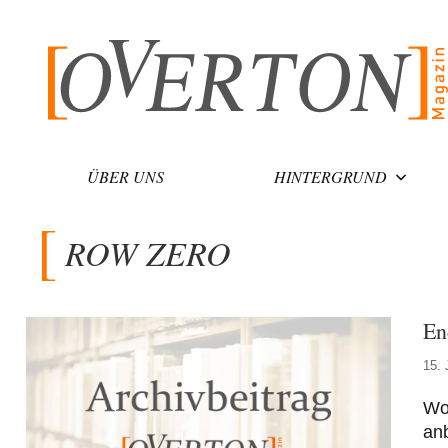
Zum
Inhalt
springen
ÜBER UNS
HINTERGRUND
ROW ZERO
En
15. 
Wo 
anb