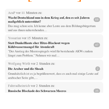
AeaP
vor 11 Minuten zu:
Wacht Deutschland nun in dem Krieg auf, den es seit Jahren
68
maßgeblich unterstützt?
Das mag schon sein. Ich kenne aber Leute aus dem Bildungsbürgertum
und aus ihnen nahestehenden…
Yossarian
vor 15 Minuten zu:
Statt Dunkelflaute eher Hitze-Blackout wegen
47
Kühlwassermangel für Atomkraft
"Der Anstieg des Meeresspiegels wird für bestehende AKWs zudem
längst zum Problem." Nehmen wir mal…
Wolfgang Wirth
vor 2 Stunden zu:
Die Araber und die Shoah
2
Grundsätzlich ist es ja begrüßenswert, dass es auch mal einige Leute auf
arabischer Seite gibt,…
Fahrradheinrich
vor 2 Stunden zu:
Russische Blockade des Schwarzen Meeres
35
Vielen Dank zunächst, Herr Silnizki, für den Text. Zitat: "Sollte der
Seeverkehr mit der Ukraine…
Patient 0
vor 3 Stunden zu: