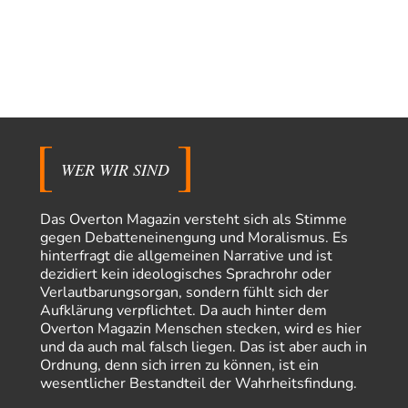
Torsten
vor 16 Stunden zu:
Urteil des Bundesverwaltungsgerichts zur ewigen
35
Geheimhaltung
Der Deep-State braucht Feinde wie ein Fisch das Wasser. Und nichts
erschafft bessere Feinde als…
Ferdinand Wohlgewiehert
vor 16 Stunden zu:
Wie arm sind wir, Herr Schneider?
21
"Art. 20,1 GG: „Die Bundesrepublik Deutschland ist ein demokratischer
und sozialer Bundesstaat.“ Art. 14,2 GG:…
WER WIR SIND
Zack15
vor 17 Stunden zu:
Die Westbank in New York
5
Das Overton Magazin versteht sich als Stimme
Noch so einer, der viel schwatzt, wenn der Tag lang ist. Etwa die Frage
gegen Debatteneinengung und Moralismus. Es
nach…
hinterfragt die allgemeinen Narrative und ist
dezidiert kein ideologisches Sprachrohr oder
Rubis
vor 19 Stunden zu:
Verlautbarungsorgan, sondern fühlt sich der
Die von Selenskij angeordnete 40-Tage-Operation hat den
65
Krieg weiter eskaliert
Aufklärung verpflichtet. Da auch hinter dem
Hallo venice im Link unten gibt es einen Screenshot vielleicht ist es der
Overton Magazin Menschen stecken, wird es hier
Besagte.....
und da auch mal falsch liegen. Das ist aber auch in
Ordnung, denn sich irren zu können, ist ein
Peter Müller
vor 22 Stunden zu:
wesentlicher Bestandteil der Wahrheitsfindung.
Der Krieg aus dem Baumarkt: Wie billige Drohnen die
1
Militärmacht verändern