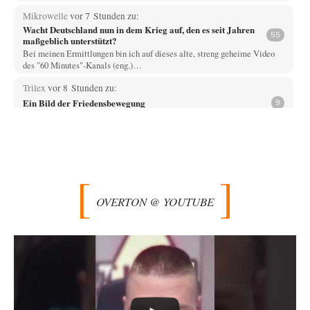
Mikrowelle
vor 7 Stunden zu:
Wacht Deutschland nun in dem Krieg auf, den es seit Jahren
55
maßgeblich unterstützt?
Bei meinen Ermittlungen bin ich auf dieses alte, streng geheime Video
des "60 Minutes"-Kanals (eng.)…
Trilex
vor 8 Stunden zu:
Ein Bild der Friedensbewegung
9
Die Gesellschaft ist wohl noch nicht zur Gänze kriegstauglich aber längst
nicht mehr friedensfähig. Innerer…
Vende
vor 10 Stunden zu:
Russische Blockade des Schwarzen Meeres
33
Hat Roskomnadzor neuerdings die Karten mit den russischen Raffinerien
im russischen Intranet gesperrt?
OVERTON @ YOUTUBE
Torsten
vor 10 Stunden zu:
Urteil des Bundesverwaltungsgerichts zur ewigen
35
Geheimhaltung
Der Deep-State braucht Feinde wie ein Fisch das Wasser. Und nichts
erschafft bessere Feinde als…
Ferdinand Wohlgewiehert
vor 11 Stunden zu:
Wie arm sind wir, Herr Schneider?
21