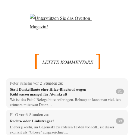
LETZTE KOMMENTARE
Peter Schelm
vor 2 Stunden zu:
Statt Dunkelflaute eher Hitze-Blackout wegen
31
Kühlwassermangel für Atomkraft
Wo ist das Fakt? Belege bitte beibringen. Behaupten kann man viel. ich
erinnere miichvan Daten…
El-G
vor 6 Stunden zu:
Rechts- oder Linksträger?
39
Lieber jjkoeln, im Gegensatz zu anderen Texten von RdL, ist dieser
explizit als "Glosse" ausgezeichnet.…