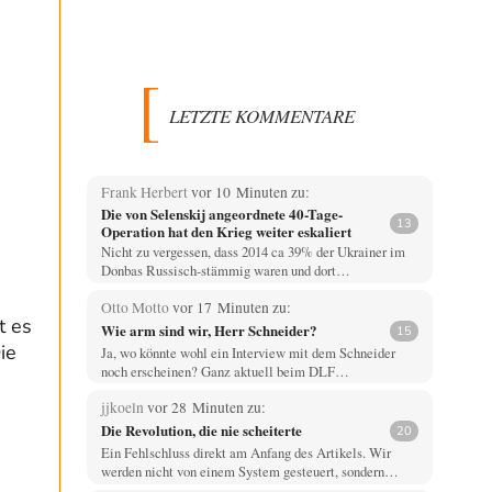
LETZTE KOMMENTARE
Frank Herbert
vor 10 Minuten zu:
Die von Selenskij angeordnete 40-Tage-
13
Operation hat den Krieg weiter eskaliert
Nicht zu vergessen, dass 2014 ca 39% der Ukrainer im
Donbas Russisch-stämmig waren und dort…
Otto Motto
vor 17 Minuten zu:
t es
Wie arm sind wir, Herr Schneider?
15
ie
Ja, wo könnte wohl ein Interview mit dem Schneider
noch erscheinen? Ganz aktuell beim DLF…
jjkoeln
vor 28 Minuten zu:
Die Revolution, die nie scheiterte
20
Ein Fehlschluss direkt am Anfang des Artikels. Wir
werden nicht von einem System gesteuert, sondern…