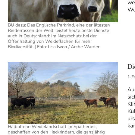
we
Wei
BU dazu: Das Englische Parkrind, eine der ältesten
Rinderrassen der Welt, leistet heute beste Dienste
auch in Deutschland: Im Naturschutz bei der
Offenhaltung von Weideflächen für mehr
Biodiversität. | Foto: Lisa Iwon / Arche Warder
Di
1. F
Auc
si
Kli
Kuh
urs
ka
Halboffene Weidelandschaft im Spätherbst,
geschaffen von den Heckrindern, die ganzjährig