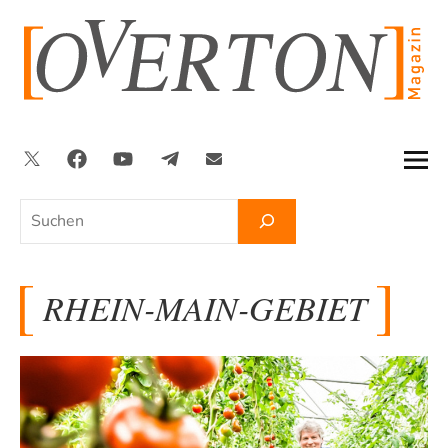
Zum
Inhalt
springen
Twitter
Facebook
YouTube
Telegram
Newsletter
Suchen
RHEIN-MAIN-GEBIET