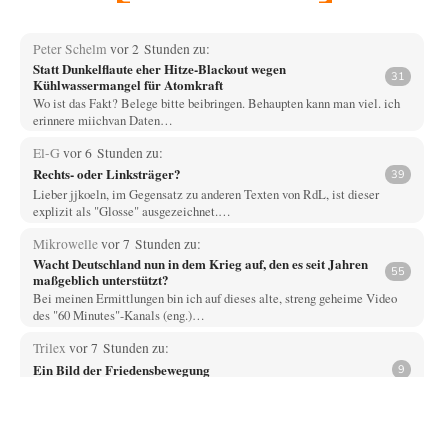
Peter Schelm
vor 2 Stunden zu:
Statt Dunkelflaute eher Hitze-Blackout wegen
31
Kühlwassermangel für Atomkraft
Wo ist das Fakt? Belege bitte beibringen. Behaupten kann man viel. ich
erinnere miichvan Daten…
El-G
vor 6 Stunden zu:
Rechts- oder Linksträger?
39
Lieber jjkoeln, im Gegensatz zu anderen Texten von RdL, ist dieser
explizit als "Glosse" ausgezeichnet.…
Mikrowelle
vor 7 Stunden zu:
Wacht Deutschland nun in dem Krieg auf, den es seit Jahren
55
maßgeblich unterstützt?
Bei meinen Ermittlungen bin ich auf dieses alte, streng geheime Video
des "60 Minutes"-Kanals (eng.)…
Trilex
vor 7 Stunden zu:
Ein Bild der Friedensbewegung
9
Die Gesellschaft ist wohl noch nicht zur Gänze kriegstauglich aber längst
nicht mehr friedensfähig. Innerer…
Vende
vor 10 Stunden zu: