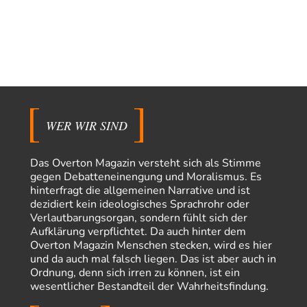
Rubis
vor 13 Stunden zu:
Die von Selenskij angeordnete 40-Tage-Operation hat den
65
Krieg weiter eskaliert
Hallo venice im Link unten gibt es einen Screenshot vielleicht ist es der
Besagte.....
Peter Müller
vor 16 Stunden zu:
Der Krieg aus dem Baumarkt: Wie billige Drohnen die
1
Militärmacht verändern
Warum werden wichtigere Fragen nicht gestellt? Auch die KI könnte mir
WER WIR SIND
nur sagen, was die…
Claire Grube
vor 17 Stunden zu:
Das Overton Magazin versteht sich als Stimme
»Der freie Wille ist ein Mythos«
30
gegen Debatteneinengung und Moralismus. Es
Rrrrrrichtig: Kritik am Chef und Du wirst exkludiert. Ein typischer
hinterfragt die allgemeinen Narrative und ist
Schulterklopferblog. Wer wie Herr Erdmann…
dezidiert kein ideologisches Sprachrohr oder
Platons Sokrates
vor 18 Stunden zu:
Verlautbarungsorgan, sondern fühlt sich der
Die Revolution, die nie scheiterte
22
Aufklärung verpflichtet. Da auch hinter dem
Es gibt 3 Arten von Freiheit: die geistige ,die seelische und die physische.
Overton Magazin Menschen stecken, wird es hier
Man darf…
und da auch mal falsch liegen. Das ist aber auch in
Ordnung, denn sich irren zu können, ist ein
Erzengelin
vor 18 Stunden zu:
wesentlicher Bestandteil der Wahrheitsfindung.
Leihmutterschaft als Zweig des Transhumanismus
35
es ist zum verzweifeln. so widerlich. ekelhaft, grausam. wahrscheinlich