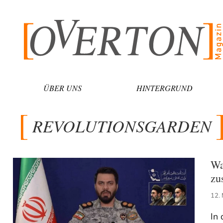
Zum
Inhalt
springen
ÜBER UNS
HINTERGRUND
REVOLUTIONSGARDEN
Wa
zu
12.
In