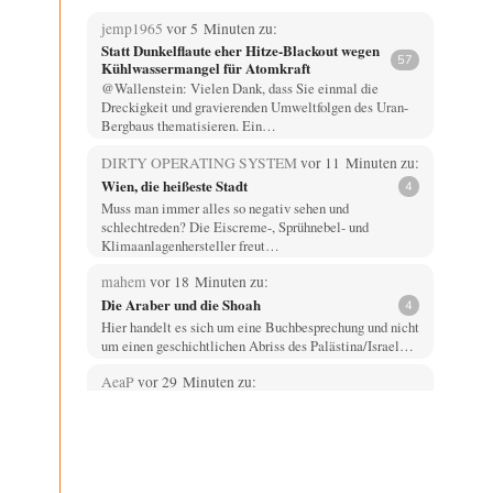
jemp1965
vor 5 Minuten zu:
Statt Dunkelflaute eher Hitze-Blackout wegen
57
Kühlwassermangel für Atomkraft
@Wallenstein: Vielen Dank, dass Sie einmal die
Dreckigkeit und gravierenden Umweltfolgen des Uran-
Bergbaus thematisieren. Ein…
DIRTY OPERATING SYSTEM
vor 11 Minuten zu:
Wien, die heißeste Stadt
4
Muss man immer alles so negativ sehen und
schlechtreden? Die Eiscreme-, Sprühnebel- und
Klimaanlagenhersteller freut…
mahem
vor 18 Minuten zu:
Die Araber und die Shoah
4
Hier handelt es sich um eine Buchbesprechung und nicht
um einen geschichtlichen Abriss des Palästina/Israel…
AeaP
vor 29 Minuten zu:
Absurde Debatte um Ceuta-„Invasion“ durch
14
Marokko vertieft EU-Spaltung
Jetzt versuchen "interessierte Kreise" Georg Restle
fertigzumachen, der in der Ceuta-Angelegenheit von
einem "US-israelisch-marokkanischen Bündnis"…