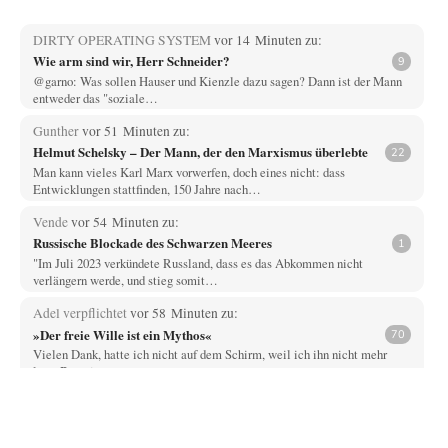
DIRTY OPERATING SYSTEM
vor 14 Minuten zu:
Wie arm sind wir, Herr Schneider?
9
@garno: Was sollen Hauser und Kienzle dazu sagen? Dann ist der Mann
entweder das "soziale…
Gunther
vor 51 Minuten zu:
Helmut Schelsky – Der Mann, der den Marxismus überlebte
22
Man kann vieles Karl Marx vorwerfen, doch eines nicht: dass
Entwicklungen stattfinden, 150 Jahre nach…
Vende
vor 54 Minuten zu:
Russische Blockade des Schwarzen Meeres
1
"Im Juli 2023 verkündete Russland, dass es das Abkommen nicht
verlängern werde, und stieg somit…
Adel verpflichtet
vor 58 Minuten zu:
»Der freie Wille ist ein Mythos«
70
Vielen Dank, hatte ich nicht auf dem Schirm, weil ich ihn nicht mehr
lese. Beweist…
Wallenstein
vor 3 Stunden zu:
Die Revolution, die nie scheiterte
19
NeeNee, Kampfflugzeuge können schon deshalb nicht negativ auf