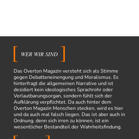
YaSa
vor 5 Stunden zu:
Dissonanzen
1
Kleine Korrektur: Anders als Moshe Zuckermann schildet gab es in den
1960er und 1970er Jahren…
Wolfgang Wirth
vor 5 Stunden zu:
Entkernen, Umfunktionieren und (feindlich) Übernehmen
48
@Froschhaut Vielen Dank für Ihre freundlichen Worte. Ich nehme an,
dass ich dass stellvertretend auch…
WER WIR SIND
Götz
vor 6 Stunden zu:
From Field to Glass – Bio hochprozentig
5
Das Overton Magazin versteht sich als Stimme
Jetzt gib hier mal nicht den Beckmesser. Die meinen das doch gar nicht
gegen Debatteneinengung und Moralismus. Es
so -…
hinterfragt die allgemeinen Narrative und ist
Frank Herbert
vor 6 Stunden zu:
dezidiert kein ideologisches Sprachrohr oder
Urteil des Bundesverwaltungsgerichts zur ewigen
Verlautbarungsorgan, sondern fühlt sich der
33
Geheimhaltung
Aufklärung verpflichtet. Da auch hinter dem
Es gab überhaupt KEINE Entnazifizierung der Deutschen Justiz nach
Overton Magazin Menschen stecken, wird es hier
Kriegsende! Und es hätte auch keine…
und da auch mal falsch liegen. Das ist aber auch in
ratzefatz
vor 7 Stunden zu:
Ordnung, denn sich irren zu können, ist ein
Klimalüge und Klimadiktatur?
wesentlicher Bestandteil der Wahrheitsfindung.
57
Es gibt genau zwei Faktoren, die für unser Klima (eigentlich: die Klimata
der verschiedenen Klimazonen)…