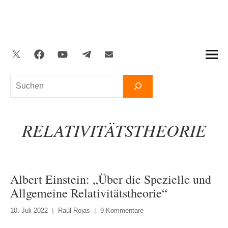
Zum
Inhalt
springen
Twitter
Facebook
YouTube
Telegram
Newsletter
Suchen
RELATIVITÄTSTHEORIE
Albert Einstein: „Über die Spezielle und
Allgemeine Relativitätstheorie“
10. Juli 2022
Raúl Rojas
9 Kommentare