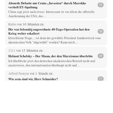
Absurde Debatte um Ceuta-„Invasion“ durch Marokko
29
vertieft EU-Spaltung
China sagt jetzt auch etwas: Interessant ist vor allem die offizielle
Anerkennung der USA, das…
Rubis
vor 10 Minuten zu:
Die von Selenskij angeordnete 40-Tage-Operation hat den
38
Krieg weiter eskaliert
klitzekleine Frage.... ist denn der gewählte Präsident Janukowitsch vom
ukrainischen Volk "abgewählt" worden? Kann mich…
1211
vor 15 Minuten zu:
Helmut Schelsky – Der Mann, der den Marxismus überlebte
28
Ich überblicke jetzt den deutschen akademischen Betrieb nicht mal
ansatzweise, den internationalen überhaupt nicht und…
Alfred Nonym
vor 1 Stunde zu:
Wie arm sind wir, Herr Schneider?
17
Na das ist doch eine echte soziale Ader. Solche Sozialisten hatten wir
schon zwei Mal,…
jjkoeln
vor 6 Stunden zu:
Russische Blockade des Schwarzen Meeres
25
Die witzigste Form der ukrainischen Klage ist, dass Schiffe, die unter der
Flagge eines Drittstaates…