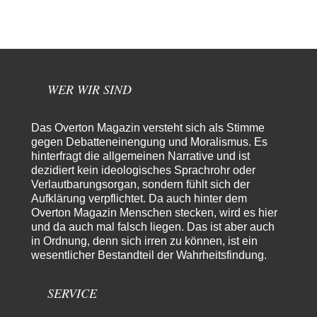
Subversionsoperation
Gut, dass Sie »Schande« geschrieben haben und nicht „Scheitern“, denn
das war und ist es…
Modulation
vor 13 Stunden zu:
From Field to Glass – Bio hochprozentig
6
statt Kaffeefahrten in die Lüneburger Heide bald Einschiffungen ab
Ostende zur Abfüllung mit Whiksy samt…
WER WIR SIND
Stefan M
vor 14 Stunden zu:
Masseninvasion von Ceuta: Ein organisierter Angriff
2
Das Overton Magazin versteht sich als Stimme
Ja ja, das ist der Fluch der schönen neuen Smartphone-Zeit. Einer ruft und
gegen Debatteneinengung und Moralismus. Es
Zehntausende dackeln…
hinterfragt die allgemeinen Narrative und ist
dezidiert kein ideologisches Sprachrohr oder
Adel verpflichtet
vor 16 Stunden zu:
Verlautbarungsorgan, sondern fühlt sich der
»Der freie Wille ist ein Mythos«
70
Aufklärung verpflichtet. Da auch hinter dem
Vielen Dank, hatte ich nicht auf dem Schirm, weil ich ihn nicht mehr
lese. Beweist…
Overton Magazin Menschen stecken, wird es hier
und da auch mal falsch liegen. Das ist aber auch
Schattenland
vor 19 Stunden zu:
in Ordnung, denn sich irren zu können, ist ein
Unkabarettistische Anstalten
1
wesentlicher Bestandteil der Wahrheitsfindung.
Dem schließe ich mich 100 pro an - das deutsche politische Kabarett ist
tot (Lisa…
SERVICE
YaSa
vor 20 Stunden zu:
Dissonanzen
1