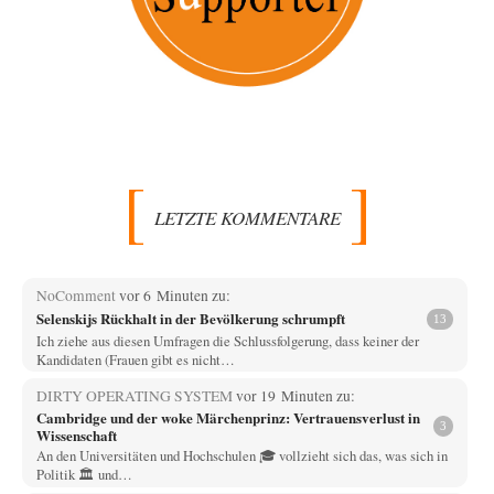
LETZTE KOMMENTARE
NoComment
vor 6 Minuten zu:
Selenskijs Rückhalt in der Bevölkerung schrumpft
13
Ich ziehe aus diesen Umfragen die Schlussfolgerung, dass keiner der
Kandidaten (Frauen gibt es nicht…
DIRTY OPERATING SYSTEM
vor 19 Minuten zu:
Cambridge und der woke Märchenprinz: Vertrauensverlust in
3
Wissenschaft
An den Universitäten und Hochschulen 🎓 vollzieht sich das, was sich in
Politik 🏛️ und…