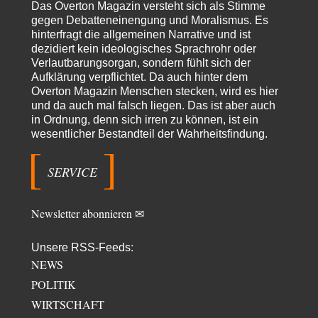
EU-Spaltung
Das Overton Magazin versteht sich als Stimme
Man braucht in Deutschland nur etwas halbwegs vernünftiges zuvsagen
gegen Debatteneinengung und Moralismus. Es
und man landet suf der Zionisten-Abschussliste.
hinterfragt die allgemeinen Narrative und ist
dezidiert kein ideologisches Sprachrohr oder
Thomas
vor 16 Stunden zu:
Verlautbarungsorgan, sondern fühlt sich der
Die Westbank in New York
7
Aufklärung verpflichtet. Da auch hinter dem
Danke, diese Verdrehung war mir auch gleich sauer aufgestoßen...... - die
"Taliban" hatten den Mohnanbau…
Overton Magazin Menschen stecken, wird es hier
und da auch mal falsch liegen. Das ist aber auch
Nordlicht
vor 19 Stunden zu:
in Ordnung, denn sich irren zu können, ist ein
Wacht Deutschland nun in dem Krieg auf, den es seit Jahren
wesentlicher Bestandteil der Wahrheitsfindung.
57
maßgeblich unterstützt?
Fragen Sie doch mal Ronzheimer oder Kiesewetter, da besteht dann keine
Unklarheit mehr!!! Aber in…
SERVICE
Theo Noestonto
vor 1 Tag zu:
Die Macht der KI-Besitzer
17
Newsletter abonnieren ✉
@DIRTY OPERATING SYSTEM Ihre Argumentation teile ich, soweit
wir uns auf den aktuellen Moment beziehen.…
Unsere RSS-Feeds:
Routard
vor 1 Tag zu:
NEWS
Die Araber und die Shoah
7
Ich kenne das Buch von Gilbert Achcar, The Arabs and the Holocaust,
POLITIK
nicht. Auf Anhieb…
WIRTSCHAFT
Waltraudt
vor 1 Tag zu: