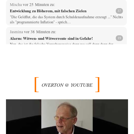
Mischa
vor 25 Minuten zu:
Entwicklung zu Höherem, mit falschen Zielen
37
"Die Geldflut, die das System durch Schuldenaufnahme erzeugt ..." Nichts
als "programmierte Inflation" - sprich…
Jasmina
vor 38 Minuten zu:
Alarm: Witwen- und Witwerrente sind in Gefahr!
19
Nun, das ist die falsche Vorgehensweise denn wo soll denn dann der
"Aufwuchs" für die…
Simon
vor 39 Minuten zu:
Die Alumina-Falle: Warum Europas schärfste Sanktionswaffe
14
stumpf bleibt
" Da die ukrainische Armee zahlreiche Airbus-Maschinen einsetzt, ist
Rusal Teil einer Lieferkette, die beide…
OVERTON @ YOUTUBE
ratzefatz
vor 1 Stunde zu:
Aus einem Land vor unserer Zeit
65
ch fühle mich als Opfer einer Illusion, die in meiner Jugend in den 70er-
80er-Jahren in…
Yossarian
vor 3 Stunden zu:
Statt Dunkelflaute eher Hitze-Blackout wegen
79
Kühlwassermangel für Atomkraft
Die Gezeiten werden deutlich höher? Kannst du mir dazu eine Quelle