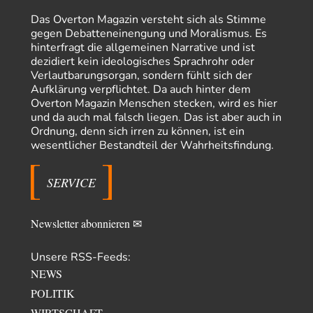
Theo Noestonto
vor 15 Stunden zu:
Russische Blockade des Schwarzen Meeres
36
Das Overton Magazin versteht sich als Stimme
"Ohne tragfähige Argumentation wirds wohl eher nix mit dem
gegen Debatteneinengung und Moralismus. Es
„mainstraem näherbringen“…" Natürlich nicht! Da haben…
hinterfragt die allgemeinen Narrative und ist
dezidiert kein ideologisches Sprachrohr oder
Grottenolm
vor 16 Stunden zu:
Verlautbarungsorgan, sondern fühlt sich der
Die von Selenskij angeordnete 40-Tage-Operation hat den
67
Aufklärung verpflichtet. Da auch hinter dem
Krieg weiter eskaliert
Overton Magazin Menschen stecken, wird es hier
Natürlich ist Russland scheinbar zögerlich, inkonsequent, reagiert immer
nur . Aber es ist vielleicht, wie…
und da auch mal falsch liegen. Das ist aber auch in
Ordnung, denn sich irren zu können, ist ein
Patient 0
vor 22 Stunden zu:
wesentlicher Bestandteil der Wahrheitsfindung.
Helmut Schelsky – Der Mann, der den Marxismus überlebte
34
> Eine schwammige Kritik, die nicht an der Theorie nachweist, dass die
fehlerhaft oder unvollständig…
SERVICE
Conrad
vor 24 Stunden zu:
Entkernen, Umfunktionieren und (feindlich) Übernehmen
3
Newsletter abonnieren ✉
Die NATO-Manöver gibt es noch. Mehr, als, zuvor, größere, nur eben jetzt
ein paar tausend…
Unsere RSS-Feeds:
Torsten
vor 1 Tag zu:
NEWS
Urteil des Bundesverwaltungsgerichts zur ewigen
7
Geheimhaltung
POLITIK
Der Deep-State braucht Feinde wie ein Fisch das Wasser. Und nichts
WIRTSCHAFT