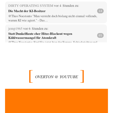
DIRTY OPERATING SYSTEM
vor 4 Stunden zu:
Die Macht der KI-Besitzer
14
@Theo Noestonto "Man versteht doch bislang nicht einmal vollends,
warum KI wie agiert." - Das…
jemp1965
vor 6 Stunden zu:
Statt Dunkelflaute eher Hitze-Blackout wegen
65
Kühlwassermangel für Atomkraft
@Theo Noestonto: Sind Sie jetzt hier der Forums-Schiedsrichter und
entscheiden, was "faktenfrei" ist??
Muaheheehe
vor 9 Stunden zu:
CSD-Anschlag: Amri 2.0?
8
Auf sowas wie mit dem Perso kommen nur Deutsche Schreibtischtäter ...
Als ob ein Amri…
OVERTON @ YOUTUBE
drummy-b
vor 9 Stunden zu:
Die Araber und die Shoah
6
Ihr Kommentar ist ja just genau so einseitig, wie Sie es Zuckermann hier
andichten wollen:…
Here read this
vor 9 Stunden zu:
Wacht Deutschland nun in dem Krieg auf, den es seit Jahren
73
maßgeblich unterstützt?