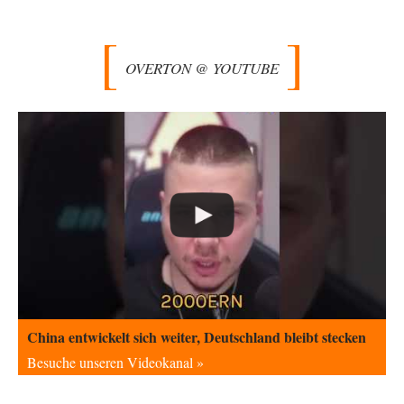
Vende
vor 6 Stunden zu:
Russische Blockade des Schwarzen Meeres
33
Hat Roskomnadzor neuerdings die Karten mit den russischen Raffinerien
im russischen Intranet gesperrt?
OVERTON @ YOUTUBE
Torsten
vor 6 Stunden zu:
Urteil des Bundesverwaltungsgerichts zur ewigen
35
Geheimhaltung
Der Deep-State braucht Feinde wie ein Fisch das Wasser. Und nichts
erschafft bessere Feinde als…
Ferdinand Wohlgewiehert
vor 6 Stunden zu:
Wie arm sind wir, Herr Schneider?
21
"Art. 20,1 GG: „Die Bundesrepublik Deutschland ist ein demokratischer
und sozialer Bundesstaat.“ Art. 14,2 GG:…
Zack15
vor 7 Stunden zu:
Die Westbank in New York
5
Noch so einer, der viel schwatzt, wenn der Tag lang ist. Etwa die Frage
nach…
China entwickelt sich weiter, Deutschland bleibt stecken
im-vertrauen-gesagt
vor 8 Stunden zu:
Besuche unseren Videokanal »
Helmut Schelsky – Der Mann, der den Marxismus überlebte
33
Was man sagen könnte das er die Rolle des Menschen unterschätzt hat
und ihm mehr…