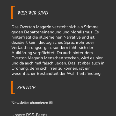
Trilex
vor 8 Stunden zu:
WER WIR SIND
Ein Bild der Friedensbewegung
16
Sicher, das Innere bricht sich Bann. Gemeint ist damit stets eine
Interaktion. Wir waren zu…
Das Overton Magazin versteht sich als Stimme
gegen Debatteneinengung und Moralismus. Es
PaulKehl
vor 12 Stunden zu:
Wacht Deutschland nun in dem Krieg auf, den es seit Jahren
hinterfragt die allgemeinen Narrative und ist
74
maßgeblich unterstützt?
dezidiert kein ideologisches Sprachrohr oder
Ich tippe auf die Ukros. Für solche James Bond-Aktionen ist der VS zu
Verlautbarungsorgan, sondern fühlt sich der
tappsig. Bei…
Aufklärung verpflichtet. Da auch hinter dem
Overton Magazin Menschen stecken, wird es hier
sylvain
vor 21 Stunden zu:
und da auch mal falsch liegen. Das ist aber auch in
Rechts- oder Linksträger?
41
Ordnung, denn sich irren zu können, ist ein
Danke für den Link. Ich vertraue ja der Wissenschaft, wissen Sie? Und da
wesentlicher Bestandteil der Wahrheitsfindung.
ist es…
Theo Noestonto
vor 23 Stunden zu:
SERVICE
Die Westbank in New York
6
"Das hielt Amerika nicht davon ab, Afghanistan zu besetzen, die
Gesellschaft umzubauen, den Drogenanbau zu…
Newsletter abonnieren ✉
AeaP
vor 24 Stunden zu:
Absurde Debatte um Ceuta-„Invasion“ durch Marokko
5
Unsere RSS-Feeds:
vertieft EU-Spaltung