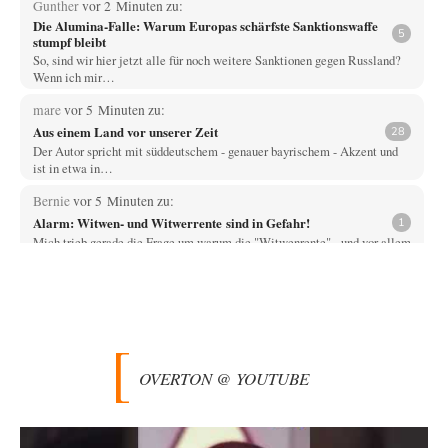
Gunther
vor 2 Minuten zu:
Die Alumina-Falle: Warum Europas schärfste Sanktionswaffe
5
stumpf bleibt
So, sind wir hier jetzt alle für noch weitere Sanktionen gegen Russland?
Wenn ich mir…
mare
vor 5 Minuten zu:
Aus einem Land vor unserer Zeit
28
Der Autor spricht mit süddeutschem - genauer bayrischem - Akzent und
ist in etwa in…
Bernie
vor 5 Minuten zu:
Alarm: Witwen- und Witwerrente sind in Gefahr!
1
Mich trieb gerade die Frage um warum die "Witwenrente" - und vor allem
wann -…
Ralf Streck
vor 13 Minuten zu:
Statt Dunkelflaute eher Hitze-Blackout wegen
77
Kühlwassermangel für Atomkraft
Und was sehe ich da fur August? Wind on shore max = 200 MW zum…
OVERTON @ YOUTUBE
signorRossiSuchtDasGlück
vor 38 Minuten zu:
Territoriale Neuordnung der Ukraine?
39
Gemini liegt da falsch. Wenn man Grok die gleiche Frage stellt wird dies
geantwortet: Michael…