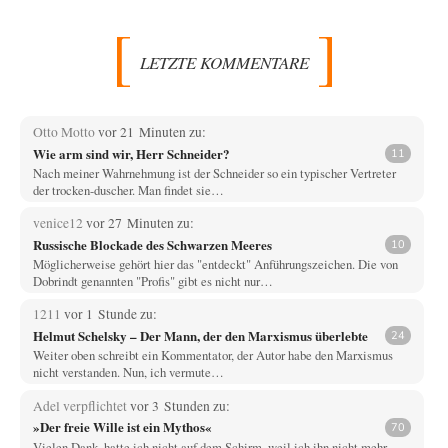
LETZTE KOMMENTARE
Otto Motto
vor 21 Minuten zu:
Wie arm sind wir, Herr Schneider?
11
Nach meiner Wahrnehmung ist der Schneider so ein typischer Vertreter
der trocken-duscher. Man findet sie…
venice12
vor 27 Minuten zu:
Russische Blockade des Schwarzen Meeres
10
Möglicherweise gehört hier das "entdeckt" Anführungszeichen. Die von
Dobrindt genannten "Profis" gibt es nicht nur…
1211
vor 1 Stunde zu:
Helmut Schelsky – Der Mann, der den Marxismus überlebte
24
Weiter oben schreibt ein Kommentator, der Autor habe den Marxismus
nicht verstanden. Nun, ich vermute…
Adel verpflichtet
vor 3 Stunden zu:
»Der freie Wille ist ein Mythos«
70
Vielen Dank, hatte ich nicht auf dem Schirm, weil ich ihn nicht mehr