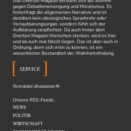
Das Overton Magazin versteht sich als Stimme
Transparenz, Rechtstaatlichkeit und…
gegen Debatteneinengung und Moralismus. Es
hinterfragt die allgemeinen Narrative und ist
El-G
vor 16 Stunden zu:
dezidiert kein ideologisches Sprachrohr oder
US-Außenministerium: Kuba ist „weniger ein Nationalstaat
32
Verlautbarungsorgan, sondern fühlt sich der
als eine allumfassende Geheimdienst- und
Aufklärung verpflichtet. Da auch hinter dem
Subversionsoperation
Gut, dass Sie »Schande« geschrieben haben und nicht „Scheitern“, denn
Overton Magazin Menschen stecken, wird es hier
das war und ist es…
und da auch mal falsch liegen. Das ist aber auch in
Stefan M
vor 17 Stunden zu:
Ordnung, denn sich irren zu können, ist ein
Masseninvasion von Ceuta: Ein organisierter Angriff
2
wesentlicher Bestandteil der Wahrheitsfindung.
Ja ja, das ist der Fluch der schönen neuen Smartphone-Zeit. Einer ruft und
Zehntausende dackeln…
SERVICE
Schattenland
vor 22 Stunden zu:
Unkabarettistische Anstalten
1
Dem schließe ich mich 100 pro an - das deutsche politische Kabarett ist
Newsletter abonnieren ✉
tot (Lisa…
YaSa
vor 23 Stunden zu:
Unsere RSS-Feeds:
Dissonanzen
1
NEWS
Kleine Korrektur: Anders als Moshe Zuckermann schildet gab es in den
POLITIK
1960er und 1970er Jahren…
WIRTSCHAFT
Wolfgang Wirth
vor 23 Stunden zu: