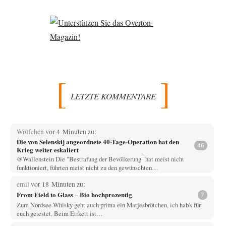
LETZTE KOMMENTARE
Wölfchen
vor 4 Minuten zu:
Die von Selenskij angeordnete 40-Tage-Operation hat den
46
Krieg weiter eskaliert
@Wallenstein Die "Bestrafung der Bevölkerung" hat meist nicht
funktioniert, führten meist nicht zu den gewünschten…
emil
vor 18 Minuten zu:
From Field to Glass – Bio hochprozentig
7
Zum Nordsee-Whisky geht auch prima ein Matjesbrötchen, ich hab's für
euch getestet. Beim Etikett ist…