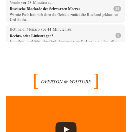
Vende
vor 23 Minuten zu:
Russische Blockade des Schwarzen Meeres
28
Winnie Pooh holt sich dann die Gebiete zurück die Russland geklaut hat.
Und die da…
Bettina di Monaco
vor 44 Minuten zu:
Rechts- oder Linksträger?
6
Ich möchte mal folgenden Gedankenansatz zur Diskussion stellen: Was
bewirkt Wokeness? Wokeness behauptet z.B. dass…
Michael
vor 1 Stunde zu:
Helmut Schelsky – Der Mann, der den Marxismus überlebte
30
Trotz ihrer Lautstärke, fällt die intellektuelle Mittelschicht durch ihre
Machtlosigkeit auf. Viel Theater, wenig Einfluss.
OVERTON @ YOUTUBE
epikur
vor 1 Stunde zu:
»Der freie Wille ist ein Mythos«
71
Herr Erdmann spricht von "Moral und Ethik" und ist in seinem Herzen
doch ein typisch…
DIRTY OPERATING SYSTEM
vor 2 Stunden zu:
Wie arm sind wir, Herr Schneider?
19
@AeaP Vor der "Wende" 1989/90 gab es im Wertewesten schon eine
Wende, die "geistig-moralische Wende"…