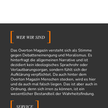
Statt Dunkelflaute eher Hitze-Blackout wegen
79
Kühlwassermangel für Atomkraft
Die Gezeiten werden deutlich höher? Kannst du mir dazu eine Quelle
nennen, die das erläutert?…
KR
vor 5 Stunden zu:
Wien, die heißeste Stadt
43
Und Wassermangel gibt es in Wien NICHT!!! Wien hat nach wie vor
genug ausgezeichnetes Wasser,…
WER WIR SIND
Michael
vor 13 Stunden zu:
CSD-Anschlag: Amri 2.0?
16
Das Overton Magazin versteht sich als Stimme
Der offensichtlichste Elefant im Raum, den keiner erwähnt: Alle
gegen Debatteneinengung und Moralismus. Es
Eingänge zum Tiergarten waren gesperrt, Nur…
hinterfragt die allgemeinen Narrative und ist
dezidiert kein ideologisches Sprachrohr oder
Peter Zobel
vor 17 Stunden zu:
Verlautbarungsorgan, sondern fühlt sich der
Absurde Debatte um Ceuta-„Invasion“ durch Marokko
5
vertieft EU-Spaltung
Aufklärung verpflichtet. Da auch hinter dem
Man braucht in Deutschland nur etwas halbwegs vernünftiges zuvsagen
Overton Magazin Menschen stecken, wird es hier
und man landet suf der Zionisten-Abschussliste.
und da auch mal falsch liegen. Das ist aber auch in
Ordnung, denn sich irren zu können, ist ein
Thomas
vor 17 Stunden zu:
wesentlicher Bestandteil der Wahrheitsfindung.
Die Westbank in New York
5
Danke, diese Verdrehung war mir auch gleich sauer aufgestoßen...... - die
"Taliban" hatten den Mohnanbau…
SERVICE