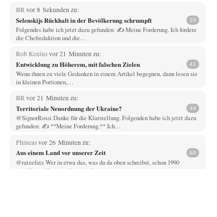
BR
vor 8 Sekunden zu:
Selenskijs Rückhalt in der Bevölkerung schrumpft
19
Folgendes habe ich jetzt dazu gefunden: ✍️ Meine Forderung. Ich fordere
die Chefredaktion und die…
Rob Kenius
vor 21 Minuten zu:
Entwicklung zu Höherem, mit falschen Zielen
41
Wenn ihnen zu viele Gedanken in einem Artikel begegnen, dann lesen sie
in kleinen Portionen,…
BR
vor 21 Minuten zu:
Territoriale Neuordnung der Ukraine?
44
@SignorRossi Danke für die Klarstellung. Folgenden habe ich jetzt dazu
gefunden: ✍️ **Meine Forderung.** Ich…
Phineas
vor 26 Minuten zu:
Aus einem Land vor unserer Zeit
68
@ratzefatz Wer in etwa das, was du da oben schreibst, schon 1990
anschlusswilligen und national…
Urmel von der Murmel
vor 44 Minuten zu:
Stepan Bandera – Warum sein Kult Europas Glaubwürdigkeit
3
beschädigt
Welche Rolle würden Nazis in der Ukraine spielen wenn die Ukraine