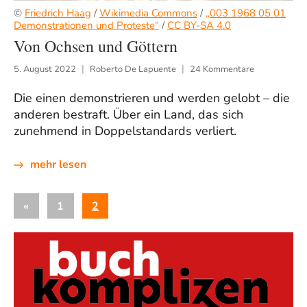
©
Friedrich Haag
/
Wikimedia Commons
/
„003 1968 05 01
Demonstrationen und Proteste“
/
CC BY-SA 4.0
Von Ochsen und Göttern
5. August 2022
Roberto De Lapuente
24 Kommentare
Die einen demonstrieren und werden gelobt – die
anderen bestraft. Über ein Land, das sich
zunehmend in Doppelstandards verliert.
mehr lesen
Seitennummerierung
Vorherige
«
1
2
der
Beiträge
Beiträge