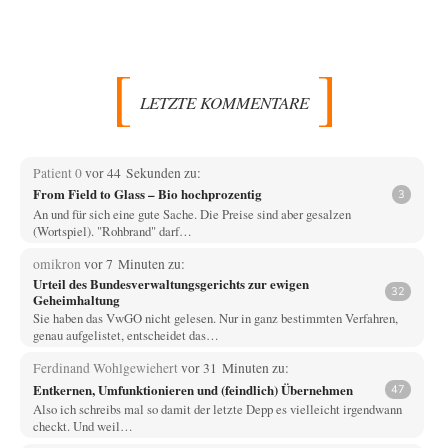
LETZTE KOMMENTARE
Patient 0
vor 44 Sekunden zu:
From Field to Glass – Bio hochprozentig
3
An und für sich eine gute Sache. Die Preise sind aber gesalzen
(Wortspiel). "Rohbrand" darf…
omikron
vor 7 Minuten zu:
Urteil des Bundesverwaltungsgerichts zur ewigen
32
Geheimhaltung
Sie haben das VwGO nicht gelesen. Nur in ganz bestimmten Verfahren,
genau aufgelistet, entscheidet das…
Ferdinand Wohlgewiehert
vor 31 Minuten zu:
Entkernen, Umfunktionieren und (feindlich) Übernehmen
47
Also ich schreibs mal so damit der letzte Depp es vielleicht irgendwann
checkt. Und weil…