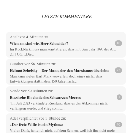
LETZTE KOMMENTARE
AeaP
vor 4 Minuten zu:
Wie arm sind wir, Herr Schneider?
10
Im Rückblick muss man konstatieren, dass mit dem Jahr 1990 der Art.
20,1 GG: „Die…
Gunther
vor 56 Minuten zu:
Helmut Schelsky – Der Mann, der den Marxismus überlebte
22
Man kann vieles Karl Marx vorwerfen, doch eines nicht: dass
Entwicklungen stattfinden, 150 Jahre nach…
Vende
vor 59 Minuten zu:
Russische Blockade des Schwarzen Meeres
1
"Im Juli 2023 verkündete Russland, dass es das Abkommen nicht
verlängern werde, und stieg somit…
Adel verpflichtet
vor 1 Stunde zu:
»Der freie Wille ist ein Mythos«
70
Vielen Dank, hatte ich nicht auf dem Schirm, weil ich ihn nicht mehr