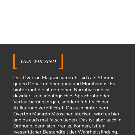
Besdomny
vor 12 Stunden zu:
Der Bremische Kirchentag liebt die Bombe nicht!
21
einige ostdeutsche Gemeinden, wie die hallesche Wörmlitzer
Kirchengemeinde, haben diese Tradition bis in die 2010er…
Peter Zobel
vor 13 Stunden zu:
Absurde Debatte um Ceuta-„Invasion“ durch Marokko
5
vertieft EU-Spaltung
Man braucht in Deutschland nur etwas halbwegs vernünftiges zuvsagen
und man landet suf der Zionisten-Abschussliste.
WER WIR SIND
Thomas
vor 13 Stunden zu:
Die Westbank in New York
7
Danke, diese Verdrehung war mir auch gleich sauer aufgestoßen...... - die
Das Overton Magazin versteht sich als Stimme
"Taliban" hatten den Mohnanbau…
gegen Debatteneinengung und Moralismus. Es
hinterfragt die allgemeinen Narrative und ist
Nordlicht
vor 16 Stunden zu:
dezidiert kein ideologisches Sprachrohr oder
Wacht Deutschland nun in dem Krieg auf, den es seit Jahren
75
Verlautbarungsorgan, sondern fühlt sich der
maßgeblich unterstützt?
Aufklärung verpflichtet. Da auch hinter dem
Fragen Sie doch mal Ronzheimer oder Kiesewetter, da besteht dann keine
Overton Magazin Menschen stecken, wird es hier
Unklarheit mehr!!! Aber in…
und da auch mal falsch liegen. Das ist aber auch in
Theo Noestonto
vor 24 Stunden zu:
Ordnung, denn sich irren zu können, ist ein
Die Macht der KI-Besitzer
17
wesentlicher Bestandteil der Wahrheitsfindung.