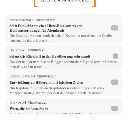
Yossarian
vor 5 Minuten zu:
Statt Dunkelflaute eher Hitze-Blackout wegen
79
Kühlwassermangel für Atomkraft
Die Gezeiten werden deutlich höher? Kannst du mir dazu eine Quelle
nennen, die das erläutert?…
BR
vor 41 Minuten zu:
Selenskijs Rückhalt in der Bevölkerung schrumpft
5
Konkret hat der ukrainische Blogger geschrieben: By the way, in Ukraine,
mortality is four times…
venice12
vor 54 Minuten zu:
Entwicklung zu Höherem, mit falschen Zielen
25
"Im Kapitalismus führt die Kapital-Monopolisierung zur Macht-
Monopolisierung, die mit der Zeit den Staat einfach übernimmt"…
KR
vor 54 Minuten zu:
Wien, die heißeste Stadt
43
Und Wassermangel gibt es in Wien NICHT!!! Wien hat nach wie vor
genug ausgezeichnetes Wasser,…
garno
vor 58 Minuten zu: