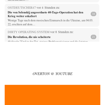
OSTDEUTSCHER47
vor 4 Stunden zu:
Die von Selenskij angeordnete 40-Tage-Operation hat den
34
Krieg weiter eskaliert
Wenige Tage nach dem russischen Einmarsch in die Ukraine, am 04.03.
22, erschien auf dem…
DIRTY OPERATING SYSTEM
vor 8 Stunden zu:
Die Revolution, die nie scheiterte
21
@jjkoeln "Und in der Tat, steiges Problematisieren und die letzten
Winkel analysieren ist nicht hilfreich.…
Bernie
vor 8 Stunden zu:
Der Anschlag auf eine Lebenslüge
3
@Thomas Danke für den hilfreichen Hinweis ;-) Ob Hamed Abdel-Samad
seine Thesen von Ex-US-Präsident Bush…
OVERTON @ YOUTUBE
Klau-Die
vor 8 Stunden zu:
Helmut Schelsky – Der Mann, der den Marxismus überlebte
27
Er fragte, wem Fabriken gehören. Die Gegenwart zwingt zu einer anderen
Frage: Wer besitzt die…
DIRTY OPERATING SYSTEM
vor 9 Stunden zu:
Morgen kommt der Russe, wir müssen alle sterben!
62