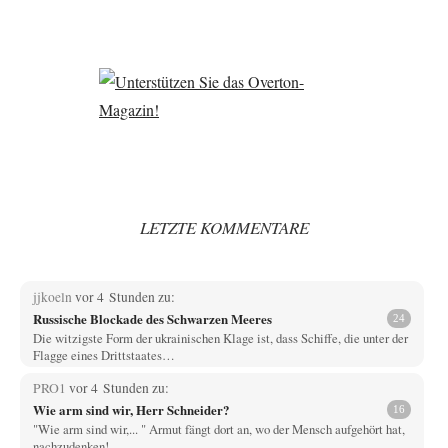
LETZTE KOMMENTARE
jjkoeln
vor 4 Stunden zu:
Russische Blockade des Schwarzen Meeres
24
Die witzigste Form der ukrainischen Klage ist, dass Schiffe, die unter der
Flagge eines Drittstaates…
PRO1
vor 4 Stunden zu:
Wie arm sind wir, Herr Schneider?
16
"Wie arm sind wir,... " Armut fängt dort an, wo der Mensch aufgehört hat,
nachzudenken!…