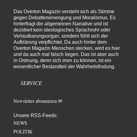
»Der freie Wille ist ein Mythos«
70
Vielen Dank, hatte ich nicht auf dem Schirm, weil ich ihn nicht mehr
Das Overton Magazin versteht sich als Stimme
lese. Beweist…
gegen Debatteneinengung und Moralismus. Es
hinterfragt die allgemeinen Narrative und ist
garno
vor 16 Stunden zu:
dezidiert kein ideologisches Sprachrohr oder
Absurde Debatte um Ceuta-„Invasion“ durch Marokko
28
Verlautbarungsorgan, sondern fühlt sich der
vertieft EU-Spaltung
Aufklärung verpflichtet. Da auch hinter dem
Gratuliere, du hast erkannt wer hier der Bösewicht ist. Dann kann es ja
gar nicht…
Overton Magazin Menschen stecken, wird es hier
und da auch mal falsch liegen. Das ist aber auch
Schattenland
vor 17 Stunden zu:
in Ordnung, denn sich irren zu können, ist ein
Unkabarettistische Anstalten
1
wesentlicher Bestandteil der Wahrheitsfindung.
Dem schließe ich mich 100 pro an - das deutsche politische Kabarett ist
tot (Lisa…
SERVICE
YaSa
vor 18 Stunden zu:
Dissonanzen
1
Kleine Korrektur: Anders als Moshe Zuckermann schildet gab es in den
Newsletter abonnieren ✉
1960er und 1970er Jahren…
Wolfgang Wirth
vor 18 Stunden zu:
Unsere RSS-Feeds:
Entkernen, Umfunktionieren und (feindlich) Übernehmen
48
NEWS
@Froschhaut Vielen Dank für Ihre freundlichen Worte. Ich nehme an,
POLITIK
dass ich dass stellvertretend auch…