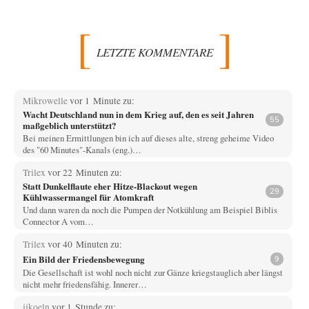
LETZTE KOMMENTARE
Mikrowelle
vor 1 Minute zu:
Wacht Deutschland nun in dem Krieg auf, den es seit Jahren
55
maßgeblich unterstützt?
Bei meinen Ermittlungen bin ich auf dieses alte, streng geheime Video
des "60 Minutes"-Kanals (eng.)…
Trilex
vor 22 Minuten zu:
Statt Dunkelflaute eher Hitze-Blackout wegen
29
Kühlwassermangel für Atomkraft
Und dann waren da noch die Pumpen der Notkühlung am Beispiel Biblis
Connector A vom…
Trilex
vor 40 Minuten zu:
Ein Bild der Friedensbewegung
9
Die Gesellschaft ist wohl noch nicht zur Gänze kriegstauglich aber längst
nicht mehr friedensfähig. Innerer…
jjkoeln
vor 1 Stunde zu: