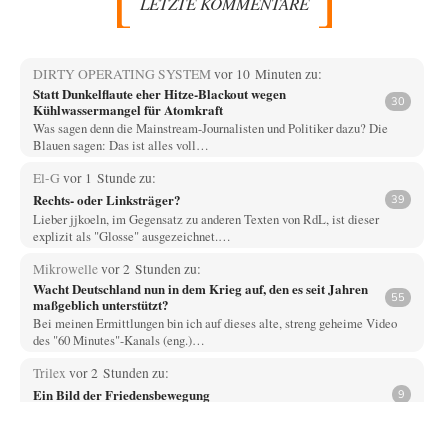
LETZTE KOMMENTARE
DIRTY OPERATING SYSTEM
vor 10 Minuten zu:
Statt Dunkelflaute eher Hitze-Blackout wegen
30
Kühlwassermangel für Atomkraft
Was sagen denn die Mainstream-Journalisten und Politiker dazu? Die
Blauen sagen: Das ist alles voll…
El-G
vor 1 Stunde zu:
Rechts- oder Linksträger?
39
Lieber jjkoeln, im Gegensatz zu anderen Texten von RdL, ist dieser
explizit als "Glosse" ausgezeichnet.…
Mikrowelle
vor 2 Stunden zu:
Wacht Deutschland nun in dem Krieg auf, den es seit Jahren
55
maßgeblich unterstützt?
Bei meinen Ermittlungen bin ich auf dieses alte, streng geheime Video
des "60 Minutes"-Kanals (eng.)…
Trilex
vor 2 Stunden zu:
Ein Bild der Friedensbewegung
9
Die Gesellschaft ist wohl noch nicht zur Gänze kriegstauglich aber längst
nicht mehr friedensfähig. Innerer…