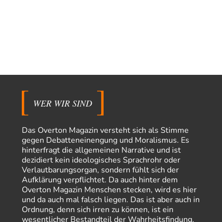
und ihm mehr…
Rubis
vor 8 Stunden zu:
Die von Selenskij angeordnete 40-Tage-Operation hat den
65
Krieg weiter eskaliert
Hallo venice im Link unten gibt es einen Screenshot vielleicht ist es der
Besagte.....
Peter Müller
vor 11 Stunden zu:
Der Krieg aus dem Baumarkt: Wie billige Drohnen die
1
Militärmacht verändern
Warum werden wichtigere Fragen nicht gestellt? Auch die KI könnte mir
WER WIR SIND
nur sagen, was die…
Claire Grube
vor 11 Stunden zu:
Das Overton Magazin versteht sich als Stimme
»Der freie Wille ist ein Mythos«
34
gegen Debatteneinengung und Moralismus. Es
Rrrrrrichtig: Kritik am Chef und Du wirst exkludiert. Ein typischer
hinterfragt die allgemeinen Narrative und ist
Schulterklopferblog. Wer wie Herr Erdmann…
dezidiert kein ideologisches Sprachrohr oder
Platons Sokrates
vor 13 Stunden zu:
Verlautbarungsorgan, sondern fühlt sich der
Die Revolution, die nie scheiterte
22
Aufklärung verpflichtet. Da auch hinter dem
Es gibt 3 Arten von Freiheit: die geistige ,die seelische und die physische.
Overton Magazin Menschen stecken, wird es hier
Man darf…
und da auch mal falsch liegen. Das ist aber auch in
Ordnung, denn sich irren zu können, ist ein
Erzengelin
vor 13 Stunden zu:
wesentlicher Bestandteil der Wahrheitsfindung.