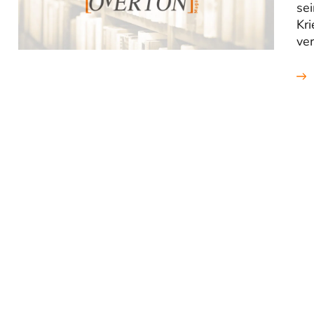
se
Kri
ver