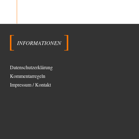
GG:…
Zack15
vor 12 Stunden zu:
Die Westbank in New York
5
Noch so einer, der viel schwatzt, wenn der Tag lang ist.
Etwa die Frage nach…
INFORMATIONEN
im-vertrauen-gesagt
vor 13 Stunden zu:
Helmut Schelsky – Der Mann, der den
33
Marxismus überlebte
Was man sagen könnte das er die Rolle des Menschen
unterschätzt hat und ihm mehr…
Datenschutzerklärung
Kommentarregeln
Rubis
vor 14 Stunden zu:
Die von Selenskij angeordnete 40-Tage-
Impressum / Kontakt
65
Operation hat den Krieg weiter eskaliert
Hallo venice im Link unten gibt es einen Screenshot
vielleicht ist es der Besagte.....
Peter Müller
vor 17 Stunden zu:
Der Krieg aus dem Baumarkt: Wie billige
1
Drohnen die Militärmacht verändern
Warum werden wichtigere Fragen nicht gestellt? Auch
die KI könnte mir nur sagen, was die…