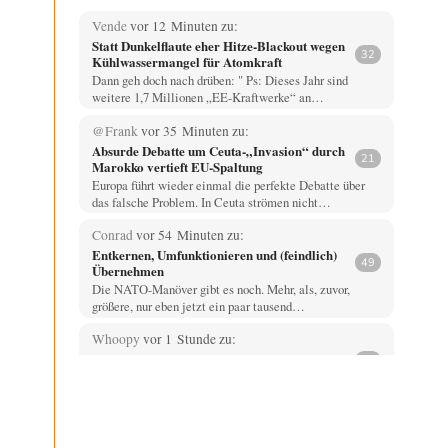
Vende
vor 12 Minuten zu:
Statt Dunkelflaute eher Hitze-Blackout wegen
32
Kühlwassermangel für Atomkraft
Dann geh doch nach drüben: " Ps: Dieses Jahr sind
weitere 1,7 Millionen „EE-Kraftwerke“ an…
@Frank
vor 35 Minuten zu:
Absurde Debatte um Ceuta-„Invasion“ durch
21
Marokko vertieft EU-Spaltung
Europa führt wieder einmal die perfekte Debatte über
das falsche Problem. In Ceuta strömen nicht…
Conrad
vor 54 Minuten zu:
Entkernen, Umfunktionieren und (feindlich)
49
Übernehmen
Die NATO-Manöver gibt es noch. Mehr, als, zuvor,
größere, nur eben jetzt ein paar tausend…
Whoopy
vor 1 Stunde zu:
Russische Blockade des Schwarzen Meeres
34
Fragen, die sich stellen: Wem nützt das Ganze und wer
hat ein Interesse an einer…
El-G
vor 8 Stunden zu: