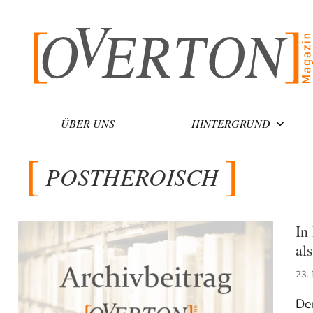
Zum
Inhalt
springen
ÜBER UNS
HINTERGRUND
POSTHEROISCH
In
al
23.
Der