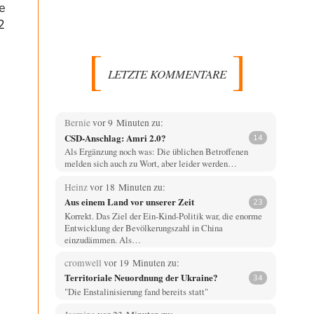
e
2
LETZTE KOMMENTARE
Bernie
vor 9 Minuten zu:
CSD-Anschlag: Amri 2.0?
14
Als Ergänzung noch was: Die üblichen Betroffenen
melden sich auch zu Wort, aber leider werden…
Heinz
vor 18 Minuten zu:
Aus einem Land vor unserer Zeit
23
Korrekt. Das Ziel der Ein-Kind-Politik war, die enorme
Entwicklung der Bevölkerungszahl in China
einzudämmen. Als…
cromwell
vor 19 Minuten zu:
Territoriale Neuordnung der Ukraine?
34
"Die Enstalinisierung fand bereits statt"