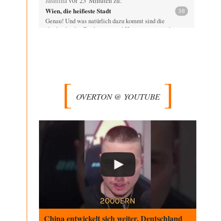
Jasmina
vor 23 Minuten zu:
Wien, die heißeste Stadt
38
Genau! Und was natürlich dazu kommt sind die
überbordenden Rechenzentren! Heute muss ja jeder
wegen…
Qana
vor 1 Stunde zu:
Der Bremische Kirchentag liebt die Bombe
4
nicht!
Sorry, Peter Bürger, für den Mißbrauch deiner überaus
rechtschaffenen Darstellung und deines Berichtes, aber
OVERTON @ YOUTUBE
vielleicht…
Klau-Die
vor 1 Stunde zu:
Statt Dunkelflaute eher Hitze-Blackout wegen
71
Kühlwassermangel für Atomkraft
Würden PV-Anlagen zu Marktbedingungen betrieben,
würden sie sich beim derzeitigen Ausbaustand kaum
lohnen. Ob sich…
Theo Noestonto
vor 3 Stunden zu:
Die Macht der KI-Besitzer
17
@DIRTY OPERATING SYSTEM Ihre Argumentation
teile ich, soweit wir uns auf den aktuellen Moment
beziehen.…
China entwickelt sich weiter, Deutschland