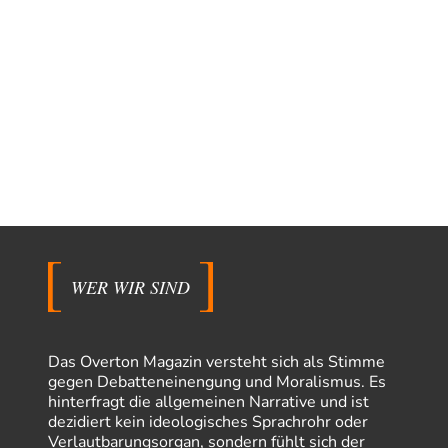
WER WIR SIND
Das Overton Magazin versteht sich als Stimme
gegen Debatteneinengung und Moralismus. Es
hinterfragt die allgemeinen Narrative und ist
dezidiert kein ideologisches Sprachrohr oder
Verlautbarungsorgan, sondern fühlt sich der