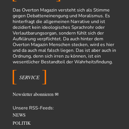
Russische Blockade des Schwarzen Meeres
36
"Ohne tragfähige Argumentation wirds wohl eher nix mit dem
Das Overton Magazin versteht sich als Stimme
„mainstraem näherbringen“…" Natürlich nicht! Da haben…
gegen Debatteneinengung und Moralismus. Es
hinterfragt die allgemeinen Narrative und ist
Grottenolm
vor 5 Stunden zu:
dezidiert kein ideologisches Sprachrohr oder
Die von Selenskij angeordnete 40-Tage-Operation hat den
67
Verlautbarungsorgan, sondern fühlt sich der
Krieg weiter eskaliert
Aufklärung verpflichtet. Da auch hinter dem
Natürlich ist Russland scheinbar zögerlich, inkonsequent, reagiert immer
Overton Magazin Menschen stecken, wird es hier
nur . Aber es ist vielleicht, wie…
und da auch mal falsch liegen. Das ist aber auch in
Patient 0
vor 10 Stunden zu:
Ordnung, denn sich irren zu können, ist ein
Helmut Schelsky – Der Mann, der den Marxismus überlebte
34
wesentlicher Bestandteil der Wahrheitsfindung.
> Eine schwammige Kritik, die nicht an der Theorie nachweist, dass die
fehlerhaft oder unvollständig…
SERVICE
Conrad
vor 13 Stunden zu:
Entkernen, Umfunktionieren und (feindlich) Übernehmen
9
Die NATO-Manöver gibt es noch. Mehr, als, zuvor, größere, nur eben jetzt
Newsletter abonnieren ✉
ein paar tausend…
Torsten
vor 23 Stunden zu:
Unsere RSS-Feeds:
Urteil des Bundesverwaltungsgerichts zur ewigen
NEWS
14
Geheimhaltung
Der Deep-State braucht Feinde wie ein Fisch das Wasser. Und nichts
POLITIK
erschafft bessere Feinde als…