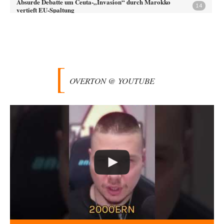
Absurde Debatte um Ceuta-„Invasion“ durch Marokko
14
vertieft EU-Spaltung
Jetzt versuchen "interessierte Kreise" Georg Restle fertigzumachen, der
in der Ceuta-Angelegenheit von einem "US-israelisch-marokkanischen
Bündnis"…
Adel verpflichtet
vor 58 Minuten zu:
CSD-Anschlag: Amri 2.0?
3
Wir werden doch wie immer auch hier nur verarscht und wer glaubt das
OVERTON @ YOUTUBE
ein SWAT-Team…
Adel verpflichtet
vor 1 Stunde zu:
Die Macht der KI-Besitzer
11
This is what we get: Gates Foundation finanziert KI-gesteuerte
Erschaffung synthetischer Viren. Nicht nur das…
Theo Noestonto
vor 1 Stunde zu:
Rechts- oder Linksträger?
40
Schafft man es nichtmal mehr in die gegenwärtige Politik, macht man
eben mittels Modebeiträgen auf…
Frank Herbert
vor 1 Stunde zu:
Ein Bild der Friedensbewegung
15
Ich bin glücklich Deine Worte zu lesen! Ja,JA und noch einmal JAAA!
Neben Gandhi muss…