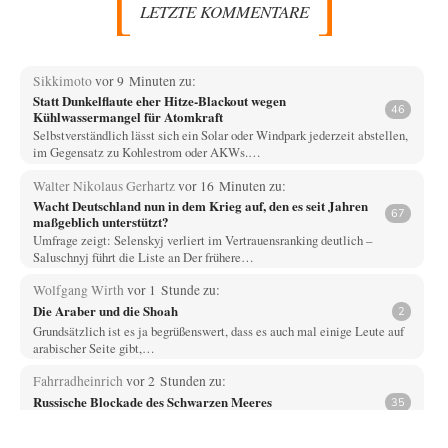
LETZTE KOMMENTARE
Sikkimoto
vor 9 Minuten zu:
Statt Dunkelflaute eher Hitze-Blackout wegen
46
Kühlwassermangel für Atomkraft
Selbstverständlich lässt sich ein Solar oder Windpark jederzeit abstellen,
im Gegensatz zu Kohlestrom oder AKWs.…
Walter Nikolaus Gerhartz
vor 16 Minuten zu:
Wacht Deutschland nun in dem Krieg auf, den es seit Jahren
67
maßgeblich unterstützt?
Umfrage zeigt: Selenskyj verliert im Vertrauensranking deutlich –
Saluschnyj führt die Liste an Der frühere…
Wolfgang Wirth
vor 1 Stunde zu:
Die Araber und die Shoah
2
Grundsätzlich ist es ja begrüßenswert, dass es auch mal einige Leute auf
arabischer Seite gibt,…
Fahrradheinrich
vor 2 Stunden zu:
Russische Blockade des Schwarzen Meeres
35
Vielen Dank zunächst, Herr Silnizki, für den Text. Zitat: "Sollte der
Seeverkehr mit der Ukraine…