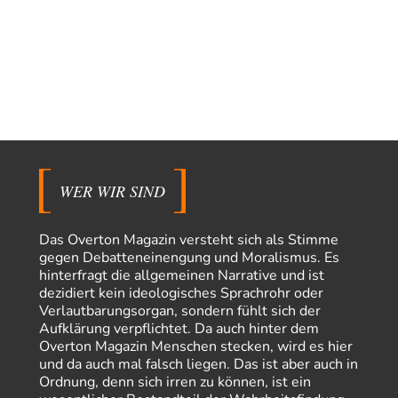
explizit als "Glosse" ausgezeichnet.…
Torsten
vor 16 Stunden zu:
Urteil des Bundesverwaltungsgerichts zur ewigen
35
Geheimhaltung
Der Deep-State braucht Feinde wie ein Fisch das Wasser. Und nichts
erschafft bessere Feinde als…
Ferdinand Wohlgewiehert
vor 16 Stunden zu:
Wie arm sind wir, Herr Schneider?
21
"Art. 20,1 GG: „Die Bundesrepublik Deutschland ist ein demokratischer
und sozialer Bundesstaat.“ Art. 14,2 GG:…
WER WIR SIND
Zack15
vor 17 Stunden zu:
Die Westbank in New York
5
Das Overton Magazin versteht sich als Stimme
Noch so einer, der viel schwatzt, wenn der Tag lang ist. Etwa die Frage
gegen Debatteneinengung und Moralismus. Es
nach…
hinterfragt die allgemeinen Narrative und ist
dezidiert kein ideologisches Sprachrohr oder
Rubis
vor 18 Stunden zu:
Verlautbarungsorgan, sondern fühlt sich der
Die von Selenskij angeordnete 40-Tage-Operation hat den
65
Krieg weiter eskaliert
Aufklärung verpflichtet. Da auch hinter dem
Hallo venice im Link unten gibt es einen Screenshot vielleicht ist es der
Overton Magazin Menschen stecken, wird es hier
Besagte.....
und da auch mal falsch liegen. Das ist aber auch in
Ordnung, denn sich irren zu können, ist ein
Peter Müller
vor 22 Stunden zu: