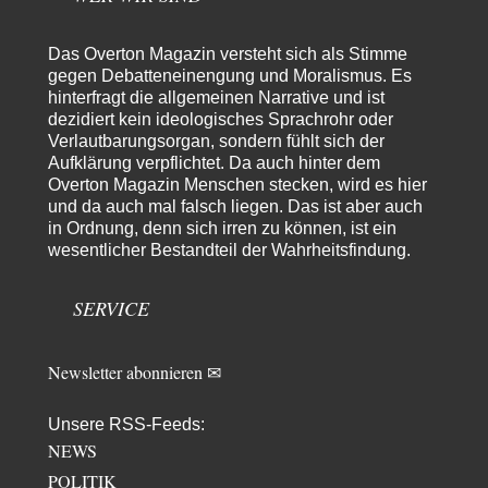
Die Westbank in New York
6
"Das hielt Amerika nicht davon ab, Afghanistan zu besetzen, die
Das Overton Magazin versteht sich als Stimme
Gesellschaft umzubauen, den Drogenanbau zu…
gegen Debatteneinengung und Moralismus. Es
AeaP
vor 18 Stunden zu:
hinterfragt die allgemeinen Narrative und ist
Absurde Debatte um Ceuta-„Invasion“ durch Marokko vertieft
dezidiert kein ideologisches Sprachrohr oder
7
EU-Spaltung
Verlautbarungsorgan, sondern fühlt sich der
Jetzt versuchen "interessierte Kreise" Georg Restle fertigzumachen, der
Aufklärung verpflichtet. Da auch hinter dem
in der Ceuta-Angelegenheit von einem "US-israelisch-marokkanischen
Overton Magazin Menschen stecken, wird es hier
Bündnis"…
und da auch mal falsch liegen. Das ist aber auch
Theo Noestonto
vor 20 Stunden zu:
in Ordnung, denn sich irren zu können, ist ein
Russische Blockade des Schwarzen Meeres
wesentlicher Bestandteil der Wahrheitsfindung.
36
"Ohne tragfähige Argumentation wirds wohl eher nix mit dem
„mainstraem näherbringen“…" Natürlich nicht! Da haben…
SERVICE
Grottenolm
vor 21 Stunden zu:
Die von Selenskij angeordnete 40-Tage-Operation hat den
67
Krieg weiter eskaliert
Newsletter abonnieren ✉
Natürlich ist Russland scheinbar zögerlich, inkonsequent, reagiert immer
nur . Aber es ist vielleicht, wie…
Unsere RSS-Feeds:
Patient 0
vor 1 Tag zu:
NEWS
Helmut Schelsky – Der Mann, der den Marxismus überlebte
34
POLITIK
> Eine schwammige Kritik, die nicht an der Theorie nachweist, dass die