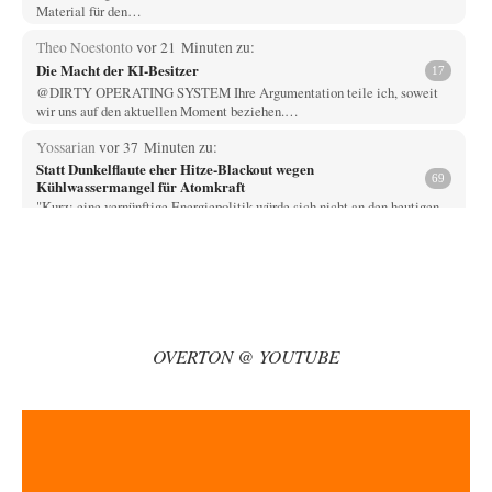
Material für den…
Theo Noestonto
vor 21 Minuten zu:
Die Macht der KI-Besitzer
17
@DIRTY OPERATING SYSTEM Ihre Argumentation teile ich, soweit
wir uns auf den aktuellen Moment beziehen.…
Yossarian
vor 37 Minuten zu:
Statt Dunkelflaute eher Hitze-Blackout wegen
69
Kühlwassermangel für Atomkraft
"Kurz: eine vernünftige Energiepolitik würde sich nicht an den heutigen
Zuständen orientieren, wo Energie vor…
Wallenstein
vor 1 Stunde zu:
Territoriale Neuordnung der Ukraine?
30
Mein Großvater väterlicherseits gehörte zur deutschen, protestantischen
Minderheit in Polen, geboren dortselbst 1899 in Lodz,…
OVERTON @ YOUTUBE
Routard
vor 1 Stunde zu:
Die Araber und die Shoah
7
Ich kenne das Buch von Gilbert Achcar, The Arabs and the Holocaust,
nicht. Auf Anhieb…
@Frank
vor 1 Stunde zu:
CSD-Anschlag: Amri 2.0?
12