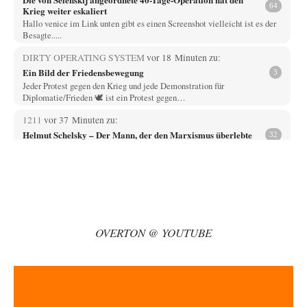
64
Krieg weiter eskaliert
Hallo venice im Link unten gibt es einen Screenshot vielleicht ist es der
Besagte.....
DIRTY OPERATING SYSTEM
vor 18 Minuten zu:
Ein Bild der Friedensbewegung
3
Jeder Protest gegen den Krieg und jede Demonstration für
Diplomatie/Frieden 🕊️ ist ein Protest gegen…
1211
vor 37 Minuten zu:
Helmut Schelsky – Der Mann, der den Marxismus überlebte
32
Über politische Strategien kann ich nichts sagen. Man müsste tatsächlich
organisierte gesellschaftliche Kräfte am Werk…
Phineas
vor 53 Minuten zu:
Rechts- oder Linksträger?
31
Zur Erinnerung. Vor kurzem wurde in Frankreich dekretiert, dass JEDER
von den Flics gemachte Schusswaffeneinsatz…
OVERTON @ YOUTUBE
Russischer Hacker
vor 1 Stunde zu:
Russische Blockade des Schwarzen Meeres
31
Russland ist viel zu groß. 11 Zeitzonen. Nur ein geringer Anteil an
russischen Kapazitäten liegt…