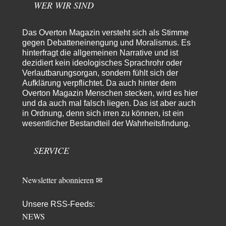
WER WIR SIND
Erzengelin
vor 6 Stunden zu:
Leihmutterschaft als Zweig des Transhumanismus
35
es ist zum verzweifeln. so widerlich. ekelhaft, grausam. wahrscheinlich
Das Overton Magazin versteht sich als Stimme
hat das alles keinen zweck mehr,…
gegen Debatteneinengung und Moralismus. Es
hinterfragt die allgemeinen Narrative und ist
emil
vor 8 Stunden zu:
dezidiert kein ideologisches Sprachrohr oder
From Field to Glass – Bio hochprozentig
7
Verlautbarungsorgan, sondern fühlt sich der
Zum Nordsee-Whisky geht auch prima ein Matjesbrötchen, ich hab's für
Aufklärung verpflichtet. Da auch hinter dem
euch getestet. Beim Etikett ist…
Overton Magazin Menschen stecken, wird es hier
emil
vor 10 Stunden zu:
und da auch mal falsch liegen. Das ist aber auch
Absurde Debatte um Ceuta-„Invasion“ durch Marokko
in Ordnung, denn sich irren zu können, ist ein
29
vertieft EU-Spaltung
wesentlicher Bestandteil der Wahrheitsfindung.
China sagt jetzt auch etwas: Interessant ist vor allem die offizielle
Anerkennung der USA, das…
SERVICE
overton4cm
vor 18 Stunden zu:
Morgen kommt der Russe, wir müssen alle sterben!
24
Kurz gesagt: der Autor dieses Kommentars weiß es ganz genau. Er hat die
Newsletter abonnieren ✉
Deutungshoheit. In…
Bernie
vor 20 Stunden zu:
Unsere RSS-Feeds:
Der Anschlag auf eine Lebenslüge
1
NEWS
@Thomas Danke für den hilfreichen Hinweis ;-) Ob Hamed Abdel-Samad