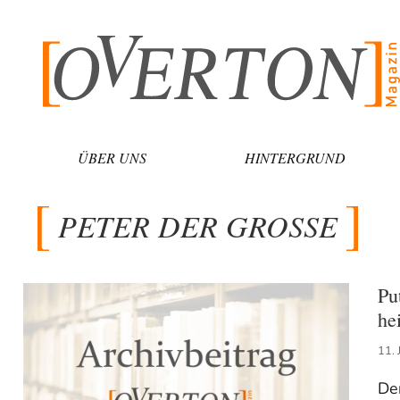
Zum
Inhalt
springen
ÜBER UNS
HINTERGRUND
PETER DER GROSSE
Pu
he
11. 
Der