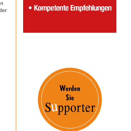
en
der