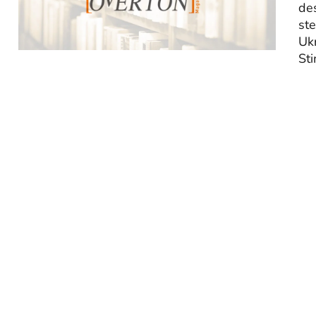
de
ste
Ukr
St