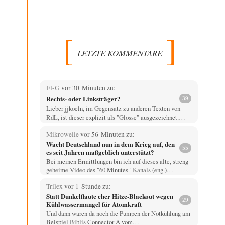
LETZTE KOMMENTARE
El-G
vor 30 Minuten zu:
Rechts- oder Linksträger?
39
Lieber jjkoeln, im Gegensatz zu anderen Texten von
RdL, ist dieser explizit als "Glosse" ausgezeichnet.…
Mikrowelle
vor 56 Minuten zu:
Wacht Deutschland nun in dem Krieg auf, den
55
es seit Jahren maßgeblich unterstützt?
Bei meinen Ermittlungen bin ich auf dieses alte, streng
geheime Video des "60 Minutes"-Kanals (eng.)…
Trilex
vor 1 Stunde zu:
Statt Dunkelflaute eher Hitze-Blackout wegen
29
Kühlwassermangel für Atomkraft
Und dann waren da noch die Pumpen der Notkühlung am
Beispiel Biblis Connector A vom…