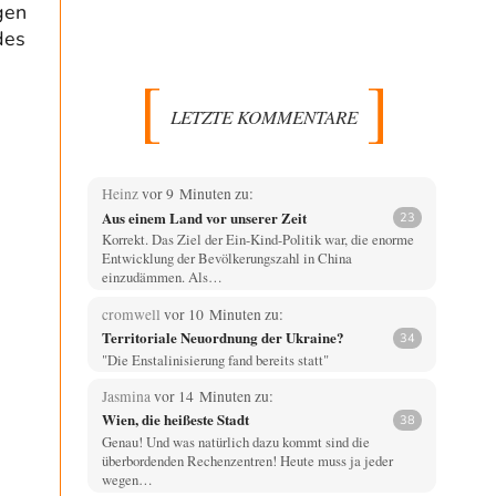
gen
des
LETZTE KOMMENTARE
Heinz
vor 9 Minuten zu:
Aus einem Land vor unserer Zeit
23
Korrekt. Das Ziel der Ein-Kind-Politik war, die enorme
Entwicklung der Bevölkerungszahl in China
einzudämmen. Als…
cromwell
vor 10 Minuten zu:
Territoriale Neuordnung der Ukraine?
34
"Die Enstalinisierung fand bereits statt"
Jasmina
vor 14 Minuten zu:
Wien, die heißeste Stadt
38
Genau! Und was natürlich dazu kommt sind die
überbordenden Rechenzentren! Heute muss ja jeder
wegen…