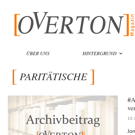
Zum
Inhalt
springen
ÜBER UNS
HINTERGRUND
PARITÄTISCHE
#A
ve
13. 
Jon