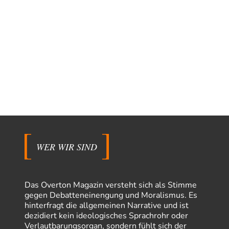
WER WIR SIND
Das Overton Magazin versteht sich als Stimme
gegen Debatteneinengung und Moralismus. Es
hinterfragt die allgemeinen Narrative und ist
dezidiert kein ideologisches Sprachrohr oder
Verlautbarungsorgan, sondern fühlt sich der