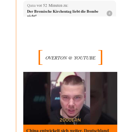
Qana
vor 52 Minuten zu:
Der Bremische Kirchentag liebt die Bombe
4
nicht!
Sorry, Peter Bürger, für den Mißbrauch deiner überaus
rechtschaffenen Darstellung und deines Berichtes, aber
vielleicht…
Heinz
vor 1 Stunde zu:
CSD-Anschlag: Amri 2.0?
13
Na, seitdem weißt du immerhin, daß es mit dem Recht
OVERTON @ YOUTUBE
auf freie Meinungsäußerung (Artikel 5…
Klau-Die
vor 1 Stunde zu:
Statt Dunkelflaute eher Hitze-Blackout wegen
71
Kühlwassermangel für Atomkraft
Würden PV-Anlagen zu Marktbedingungen betrieben,
würden sie sich beim derzeitigen Ausbaustand kaum
lohnen. Ob sich…
Theo Noestonto
vor 2 Stunden zu:
Die Macht der KI-Besitzer
17
@DIRTY OPERATING SYSTEM Ihre Argumentation
teile ich, soweit wir uns auf den aktuellen Moment
beziehen.…
China entwickelt sich weiter, Deutschland