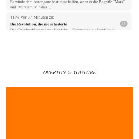
Es würde dem Autor ganz bestimmt helfen, wenn er die Begriffe "Marx"
und "Marxismus" näher…
THW
vor 37 Minuten zu:
Die Revolution, die nie scheiterte
18
Das Grundproblem unseres Handelns... Kompetenz als Fundament
gesellschaftlichen Wohlstands Ein Impulsvortrag Meine sehr geehrten
Damen…
EMMA
vor 51 Minuten zu:
Absurde Debatte um Ceuta-„Invasion“ durch Marokko
27
vertieft EU-Spaltung
Ja, ja, es ist Imperialismus einem Despoten mit imperialistischen
OVERTON @ YOUTUBE
Träumen von einem "Gross-Marokko" nicht auch…
Phineas
vor 1 Stunde zu:
»Der freie Wille ist ein Mythos«
69
Geh mal hier drauf. Das ist ein Beitrag, der ist zweieinhalb Jahre!! später
erschienen (08/2022).…
Schattenland
vor 1 Stunde zu:
Unkabarettistische Anstalten
1
Dem schließe ich mich 100 pro an - das deutsche politische Kabarett ist
tot (Lisa…