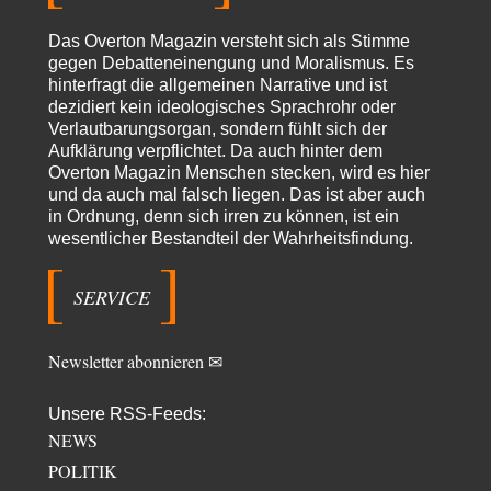
Schattenland
vor 7 Stunden zu:
Das Overton Magazin versteht sich als Stimme
Unkabarettistische Anstalten
1
gegen Debatteneinengung und Moralismus. Es
Dem schließe ich mich 100 pro an - das deutsche politische Kabarett ist
hinterfragt die allgemeinen Narrative und ist
tot (Lisa…
dezidiert kein ideologisches Sprachrohr oder
YaSa
vor 8 Stunden zu:
Verlautbarungsorgan, sondern fühlt sich der
Dissonanzen
Aufklärung verpflichtet. Da auch hinter dem
1
Kleine Korrektur: Anders als Moshe Zuckermann schildet gab es in den
Overton Magazin Menschen stecken, wird es hier
1960er und 1970er Jahren…
und da auch mal falsch liegen. Das ist aber auch
in Ordnung, denn sich irren zu können, ist ein
Wolfgang Wirth
vor 8 Stunden zu:
wesentlicher Bestandteil der Wahrheitsfindung.
Entkernen, Umfunktionieren und (feindlich) Übernehmen
48
@Froschhaut Vielen Dank für Ihre freundlichen Worte. Ich nehme an,
dass ich dass stellvertretend auch…
SERVICE
ratzefatz
vor 10 Stunden zu:
Klimalüge und Klimadiktatur?
46
Newsletter abonnieren ✉
Es gibt genau zwei Faktoren, die für unser Klima (eigentlich: die Klimata
der verschiedenen Klimazonen)…
Unsere RSS-Feeds:
arth_
vor 11 Stunden zu:
NEWS
Sollte Bundeswehrwerbung verboten werden?
33
POLITIK
Nr. 6 halte ich für thematisch verfehlt. Unabhängig davon wie man zu
Saudibarbarien oder der…