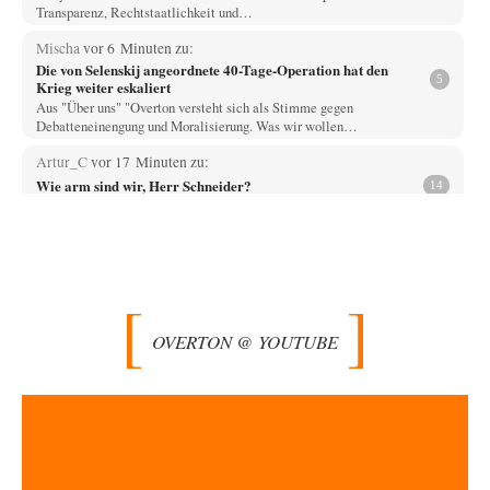
Transparenz, Rechtstaatlichkeit und…
Mischa
vor 6 Minuten zu:
Die von Selenskij angeordnete 40-Tage-Operation hat den
5
Krieg weiter eskaliert
Aus "Über uns" "Overton versteht sich als Stimme gegen
Debatteneinengung und Moralisierung. Was wir wollen…
Artur_C
vor 17 Minuten zu:
Wie arm sind wir, Herr Schneider?
14
Danke für den Beitrag. Schneider sieht das vollkommen richtig und er
bringt Ordnung in eine…
El-G
vor 25 Minuten zu:
US-Außenministerium: Kuba ist „weniger ein Nationalstaat
32
als eine allumfassende Geheimdienst- und
Subversionsoperation
Gut, dass Sie »Schande« geschrieben haben und nicht „Scheitern“, denn
OVERTON @ YOUTUBE
das war und ist es…
Wolfgang Wirth
vor 29 Minuten zu:
Helmut Schelsky – Der Mann, der den Marxismus überlebte
25
@Adel verpflichtet Sie schreiben: "Es ist doch völlig einleuchtend, das
die sogenannte „Priesterschaft der Intellektuellen“…
Modulation
vor 38 Minuten zu: