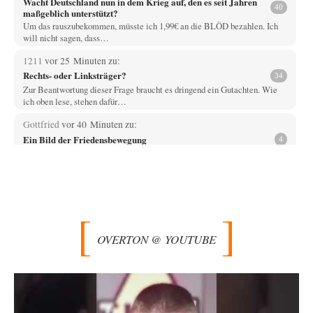
Wacht Deutschland nun in dem Krieg auf, den es seit Jahren
40
maßgeblich unterstützt?
Um das rauszubekommen, müsste ich 1,99€ an die BLÖD bezahlen. Ich
will nicht sagen, dass…
1211
vor 25 Minuten zu:
Rechts- oder Linksträger?
34
Zur Beantwortung dieser Frage braucht es dringend ein Gutachten. Wie
ich oben lese, stehen dafür…
Gottfried
vor 40 Minuten zu:
Ein Bild der Friedensbewegung
4
und ich habe die Grünen gewählt - Kelly/Bastian... da waren wir noch
stolze "Lumpenpazifisten" ...…
Rubis
vor 59 Minuten zu:
Die von Selenskij angeordnete 40-Tage-Operation hat den
64
Krieg weiter eskaliert
Hallo venice im Link unten gibt es einen Screenshot vielleicht ist es der
OVERTON @ YOUTUBE
Besagte.....
1211
vor 2 Stunden zu:
Helmut Schelsky – Der Mann, der den Marxismus überlebte
32
Über politische Strategien kann ich nichts sagen. Man müsste tatsächlich
organisierte gesellschaftliche Kräfte am Werk…