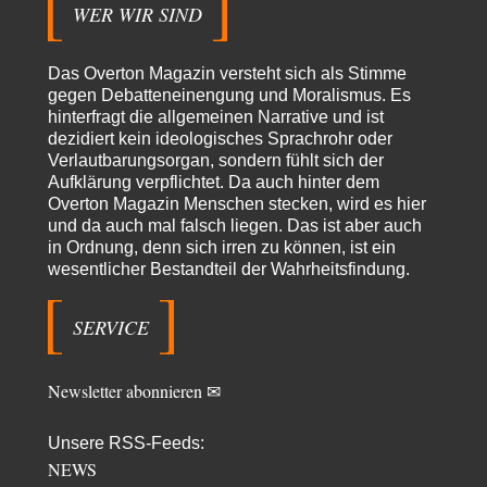
Und warum? Erstens, weil der…
WER WIR SIND
Platons Sokrates
vor 6 Stunden zu:
Die Revolution, die nie scheiterte
22
Das Overton Magazin versteht sich als Stimme
Es gibt 3 Arten von Freiheit: die geistige ,die seelische und die physische.
gegen Debatteneinengung und Moralismus. Es
Man darf…
hinterfragt die allgemeinen Narrative und ist
dezidiert kein ideologisches Sprachrohr oder
Erzengelin
vor 7 Stunden zu:
Verlautbarungsorgan, sondern fühlt sich der
Leihmutterschaft als Zweig des Transhumanismus
35
Aufklärung verpflichtet. Da auch hinter dem
es ist zum verzweifeln. so widerlich. ekelhaft, grausam. wahrscheinlich
hat das alles keinen zweck mehr,…
Overton Magazin Menschen stecken, wird es hier
und da auch mal falsch liegen. Das ist aber auch
emil
vor 8 Stunden zu:
in Ordnung, denn sich irren zu können, ist ein
From Field to Glass – Bio hochprozentig
7
wesentlicher Bestandteil der Wahrheitsfindung.
Zum Nordsee-Whisky geht auch prima ein Matjesbrötchen, ich hab's für
euch getestet. Beim Etikett ist…
SERVICE
emil
vor 11 Stunden zu:
Absurde Debatte um Ceuta-„Invasion“ durch Marokko
27
vertieft EU-Spaltung
Newsletter abonnieren ✉
China sagt jetzt auch etwas: Interessant ist vor allem die offizielle
Anerkennung der USA, das…
Unsere RSS-Feeds:
overton4cm
vor 19 Stunden zu:
NEWS
Morgen kommt der Russe, wir müssen alle sterben!
24