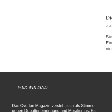
Di
9. A
Si
Ein
nic
WER WIR SIND
Das Overton Magazin versteht sich als Stimme
gegen Debatteneinengung und Moralismus. Es