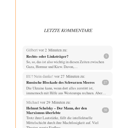
LETZTE KOMMENTARE
Gilbert
vor 2 Minuten zu:
Rechts- oder Linksträger?
5
So, so, das ist also wichtig in diesen Zeiten zwischen
Gaza, Hormuz und Kiew. Davon,…
EU? Nein danke!
vor 27 Minuten zu:
Russische Blockade des Schwarzen Meeres
27
Die Ukraine kann, wenn dort alles zerstört ist,
immernoch mit Hilfe aus Westeuropa rechnen. Aber…
Michael
vor 29 Minuten zu:
Helmut Schelsky – Der Mann, der den
30
Marxismus überlebte
Trotz ihrer Lautstärke, fällt die intellektuelle
Mittelschicht durch ihre Machtlosigkeit auf. Viel
Theater, wenig Einfluss.