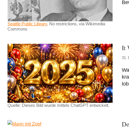
Be
Seattle Public Library
, No restrictions, via Wikimedia
Commons
It
31.
Was
kra
lob
Quelle: Dieses Bild wurde mittels ChatGPT entwickelt.
De