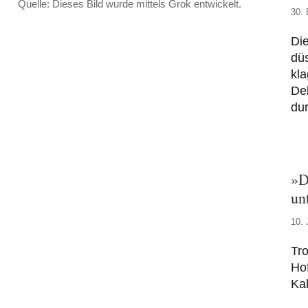
Quelle: Dieses Bild wurde mittels Grok entwickelt.
30.
Die
düs
kla
Deb
du
»D
un
10. 
Tro
Hof
Kak