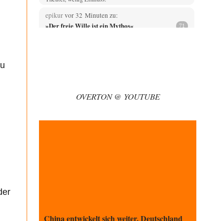
epikur
vor 32 Minuten zu:
»Der freie Wille ist ein Mythos«
71
Herr Erdmann spricht von "Moral und Ethik" und ist in
seinem Herzen doch ein typisch…
DIRTY OPERATING SYSTEM
vor 46 Minuten zu:
zu
Wie arm sind wir, Herr Schneider?
19
@AeaP Vor der "Wende" 1989/90 gab es im
Wertewesten schon eine Wende, die "geistig-moralische
OVERTON @ YOUTUBE
Wende"…
Woody Box
vor 1 Stunde zu:
Die von Selenskij angeordnete 40-Tage-
42
Operation hat den Krieg weiter eskaliert
Die westlichen Eliten brauchen den Konflikt mit
Russland geradezu, weil das NATO/EU-Konglomerat
bei einem Friedensschluss…
emil
vor 2 Stunden zu:
Absurde Debatte um Ceuta-„Invasion“ durch
29
Marokko vertieft EU-Spaltung
der
China sagt jetzt auch etwas: Interessant ist vor allem
die offizielle Anerkennung der USA, das…
China entwickelt sich weiter, Deutschland