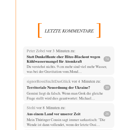
LETZTE KOMMENTARE
Peter Zobel
vor 3 Minuten zu:
Statt Dunkelflaute eher Hitze-Blackout wegen
74
Kühlwassermangel für Atomkraft
Du verstehst nichts. 9 cm mehr sind viel mehr Wasser,
was bei der Gravitation vom.Mond…
signorRossiSuchtDasGlück
vor 4 Minuten zu:
Territoriale Neuordnung der Ukraine?
39
Gemini liegt da falsch. Wenn man Grok die gleiche
Frage stellt wird dies geantwortet: Michael…
Stohl
vor 8 Minuten zu:
Aus einem Land vor unserer Zeit
26
Mein Thüringer Cousin sagt immer sarkastisch: "Die
Wende ist dann vollendet, wenn der letzte Ossi…