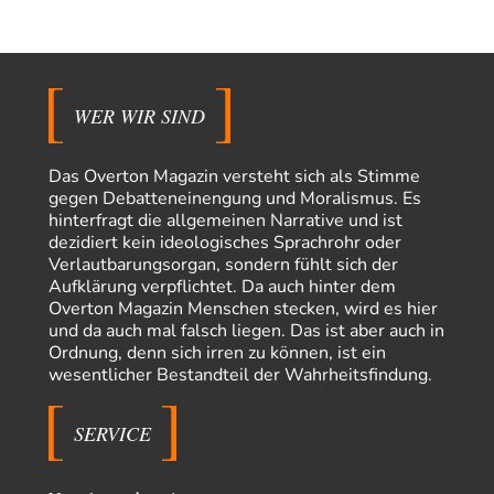
Coroner
vor 11 Stunden zu:
»Der freie Wille ist ein Mythos«
65
Laut unseren politischen "Eliten" gibt es allerdings einen, der einen
freien Willen haben muss. Das…
WER WIR SIND
PRO1
vor 13 Stunden zu:
Synthese und Konkurrenz
1
Die Natur ist die kreative Gestalt, um Inspiration zu erlangen. Die heute
Das Overton Magazin versteht sich als Stimme
Natur und ihr…
gegen Debatteneinengung und Moralismus. Es
hinterfragt die allgemeinen Narrative und ist
Noname
vor 18 Stunden zu:
dezidiert kein ideologisches Sprachrohr oder
Wer erzielt die Kriegsgewinne?
14
Verlautbarungsorgan, sondern fühlt sich der
Es bestätigt sich also schon an diesem Beispiel von vor 100 Jahren, was
Aufklärung verpflichtet. Da auch hinter dem
manchen Menschen…
Overton Magazin Menschen stecken, wird es hier
und da auch mal falsch liegen. Das ist aber auch in
Ferdinand Wohlgewiehert
vor 1 Tag zu:
Ordnung, denn sich irren zu können, ist ein
Im Zeitalter der KI werden Fehler menschlich
30
wesentlicher Bestandteil der Wahrheitsfindung.
"Ohne originale Zwecksetzung können Roboter keine eigene Prosodie
erschaffen," Wird dran gearbeitet.
SERVICE
Iris
vor 1 Tag zu:
Der Anschlag auf eine Lebenslüge
23
ich habe schon ab den 90ern gesagt, dass links gefühlte Männer deswegen