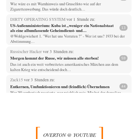
Wie wäre es mit Warnhinweis und Gruselfoto wie auf der
Zigarettenwerbung. Das würde doch deutlich…
DIRTY OPERATING SYSTEM
vor 1 Stunde zu:
US-Außenministerium: Kuba ist „weniger ein Nationalstaat
13
als eine allumfassende Geheimdienst- und
Subversionsoperation
@Wohlgewiehert 1. "Wer hat uns Verraten ?" - Wer ist uns? 1933 bei der
Abstimmung…
Russischer Hacker
vor 3 Stunden zu:
Morgen kommt der Russe, wir müssen alle sterben!
59
Das ist auch ein weit verbreitetes amerikanisches Märchen aus dem
kalten Krieg wie entscheidend doch…
Zack15
vor 3 Stunden zu:
Entkernen, Umfunktionieren und (feindlich) Übernehmen
44
Wer '89 euphorisch reagierte, war reichlich naiv. Mir hat der damalige
westliche Triumphalismus eher schlaflose…
Zack15
vor 3 Stunden zu:
Leihmutterschaft als Zweig des Transhumanismus
33
Spahn ist an seiner offensichtlichen kognitiven Dissonanz gescheitert,
und weil Viele in seiner Partei auf…
OVERTON @ YOUTUBE
Ferdinand Wohlgewiehert
vor 4 Stunden zu: