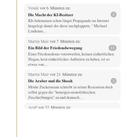
Vende
vor 6 Minuten zu:
Die Macht der KI-Besitzer
2
KIs bekommen schon längst Propaganda im Internet
hingelegt damit die diese nachplappern. " Michael
Lindenau…
Martin Mair
vor 7 Minuten zu:
Ein Bild der Friedensbewegung
11
Einer Friedensdemo vorzuwerfen, keinen einheitlichen
Slogan, kein einheitliches Auftreten zu haben, ist so
etwas von…
Martin Mair
vor 21 Minuten zu:
Die Araber und die Shoah
3
Moshe Zuckermann schreibt in seiner Rezension doch
selbst gegen die "homogen-monolithischen
Zuschreibungen" an und dennoch…
AeaP
vor 32 Minuten zu:
Wacht Deutschland nun in dem Krieg auf,
68
den es seit Jahren maßgeblich unterstützt?
Das mag schon sein. Ich kenne aber Leute aus dem
Bildungsbürgertum und aus ihnen nahestehenden…