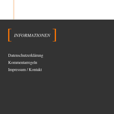
Die NATO-Manöver gibt es noch. Mehr, als, zuvor,
größere, nur eben jetzt ein paar tausend…
El-G
vor 13 Stunden zu:
Rechts- oder Linksträger?
39
Lieber jjkoeln, im Gegensatz zu anderen Texten von
RdL, ist dieser explizit als "Glosse" ausgezeichnet.…
INFORMATIONEN
Torsten
vor 16 Stunden zu:
Urteil des Bundesverwaltungsgerichts zur
35
ewigen Geheimhaltung
Der Deep-State braucht Feinde wie ein Fisch das
Datenschutzerklärung
Wasser. Und nichts erschafft bessere Feinde als…
Kommentarregeln
Ferdinand Wohlgewiehert
vor 17 Stunden zu:
Impressum / Kontakt
Wie arm sind wir, Herr Schneider?
21
"Art. 20,1 GG: „Die Bundesrepublik Deutschland ist ein
demokratischer und sozialer Bundesstaat.“ Art. 14,2
GG:…
Zack15
vor 17 Stunden zu:
Die Westbank in New York
5
Noch so einer, der viel schwatzt, wenn der Tag lang ist.
Etwa die Frage nach…