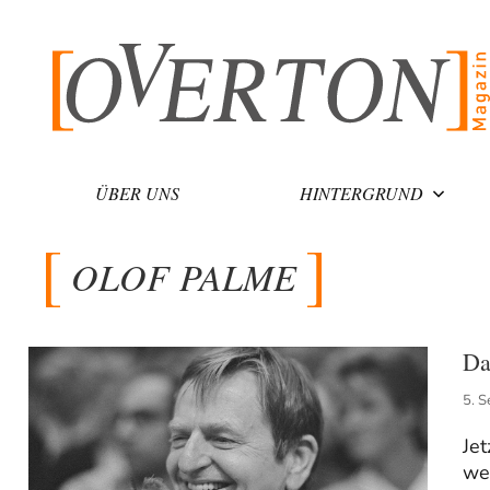
Zum
Inhalt
springen
ÜBER UNS
HINTERGRUND
OLOF PALME
Da
5. 
Jet
wei