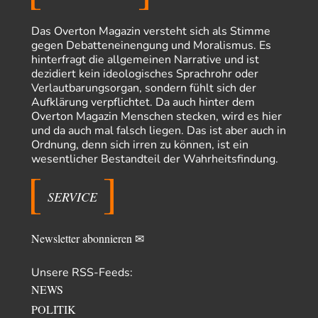
Theo Noestonto
vor 4 Stunden zu:
Russische Blockade des Schwarzen Meeres
36
"Ohne tragfähige Argumentation wirds wohl eher nix mit dem
Das Overton Magazin versteht sich als Stimme
„mainstraem näherbringen“…" Natürlich nicht! Da haben…
gegen Debatteneinengung und Moralismus. Es
hinterfragt die allgemeinen Narrative und ist
Grottenolm
vor 5 Stunden zu:
dezidiert kein ideologisches Sprachrohr oder
Die von Selenskij angeordnete 40-Tage-Operation hat den
67
Verlautbarungsorgan, sondern fühlt sich der
Krieg weiter eskaliert
Aufklärung verpflichtet. Da auch hinter dem
Natürlich ist Russland scheinbar zögerlich, inkonsequent, reagiert immer
Overton Magazin Menschen stecken, wird es hier
nur . Aber es ist vielleicht, wie…
und da auch mal falsch liegen. Das ist aber auch in
Patient 0
vor 11 Stunden zu:
Ordnung, denn sich irren zu können, ist ein
Helmut Schelsky – Der Mann, der den Marxismus überlebte
34
wesentlicher Bestandteil der Wahrheitsfindung.
> Eine schwammige Kritik, die nicht an der Theorie nachweist, dass die
fehlerhaft oder unvollständig…
SERVICE
Conrad
vor 13 Stunden zu:
Entkernen, Umfunktionieren und (feindlich) Übernehmen
9
Die NATO-Manöver gibt es noch. Mehr, als, zuvor, größere, nur eben jetzt
Newsletter abonnieren ✉
ein paar tausend…
Torsten
vor 23 Stunden zu:
Unsere RSS-Feeds:
Urteil des Bundesverwaltungsgerichts zur ewigen
NEWS
12
Geheimhaltung
Der Deep-State braucht Feinde wie ein Fisch das Wasser. Und nichts
POLITIK