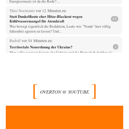
Energieeinsatz ist da die Rede?…
Theo Noestonto
vor 12 Minuten zu:
Statt Dunkelflaute eher Hitze-Blackout wegen
63
Kühlwassermangel für Atomkraft
Was bewegt eigentlich die Redaktion, Leute wie "Vende" hier völlig
faktenfrei agieren zu lassen? Und…
Rudolf
vor 54 Minuten zu:
Territoriale Neuordnung der Ukraine?
1
Man sollte weniger historische Gebiete und die Herrschaft darüber als
Ausgangspunkt bemühen. als vielmehr die…
Ach so
vor 2 Stunden zu:
Die Macht der KI-Besitzer
12
"John Miles" benutzte das Wort Kontrolle als Aufhänger; darum bitte
nicht den unschuldigen Boten köpfen.…
OVERTON @ YOUTUBE
Wolfgang Wirth
vor 2 Stunden zu:
Die Araber und die Shoah
5
@mahem Haben Sie diese Passage von mir eigentlich gelesen? "Ich
erwarte von Herrn Zuckermann ja…
Theo Noestonto
vor 2 Stunden zu:
Die Westbank in New York
6