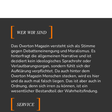
Claire Grube
vor 23 Stunden zu:
»Der freie Wille ist ein Mythos«
16
Rrrrrrichtig: Kritik am Chef und Du wirst exkludiert. Ein typischer
Schulterklopferblog. Wer wie Herr Erdmann…
Platons Sokrates
vor 24 Stunden zu:
WER WIR SIND
Die Revolution, die nie scheiterte
22
Es gibt 3 Arten von Freiheit: die geistige ,die seelische und die physische.
Man darf…
Das Overton Magazin versteht sich als Stimme
gegen Debatteneinengung und Moralismus. Es
Erzengelin
vor 1 Tag zu:
hinterfragt die allgemeinen Narrative und ist
Leihmutterschaft als Zweig des Transhumanismus
16
dezidiert kein ideologisches Sprachrohr oder
es ist zum verzweifeln. so widerlich. ekelhaft, grausam. wahrscheinlich
Verlautbarungsorgan, sondern fühlt sich der
hat das alles keinen zweck mehr,…
Aufklärung verpflichtet. Da auch hinter dem
Overton Magazin Menschen stecken, wird es hier
emil
vor 1 Tag zu:
und da auch mal falsch liegen. Das ist aber auch in
From Field to Glass – Bio hochprozentig
7
Ordnung, denn sich irren zu können, ist ein
Zum Nordsee-Whisky geht auch prima ein Matjesbrötchen, ich hab's für
wesentlicher Bestandteil der Wahrheitsfindung.
euch getestet. Beim Etikett ist…
overton4cm
vor 2 Tagen zu:
SERVICE
Morgen kommt der Russe, wir müssen alle sterben!
10
Kurz gesagt: der Autor dieses Kommentars weiß es ganz genau. Er hat die