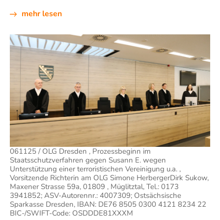
mehr lesen
061125 / OLG Dresden , Prozessbeginn im
Staatsschutzverfahren gegen Susann E. wegen
Unterstützung einer terroristischen Vereinigung u.a. ,
Vorsitzende Richterin am OLG Simone HerbergerDirk Sukow,
Maxener Strasse 59a, 01809 , Müglitztal, Tel.: 0173
3941852; ASV-Autorennr.: 4007309; Ostsächsische
Sparkasse Dresden, IBAN: DE76 8505 0300 4121 8234 22
BIC-/SWIFT-Code: OSDDDE81XXXM