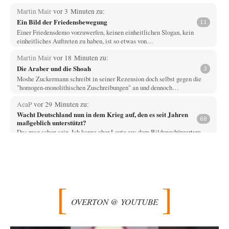
Martin Mair
vor 3 Minuten zu:
Ein Bild der Friedensbewegung
11
Einer Friedensdemo vorzuwerfen, keinen einheitlichen Slogan, kein
einheitliches Auftreten zu haben, ist so etwas von…
Martin Mair
vor 18 Minuten zu:
Die Araber und die Shoah
3
Moshe Zuckermann schreibt in seiner Rezension doch selbst gegen die
"homogen-monolithischen Zuschreibungen" an und dennoch…
AeaP
vor 29 Minuten zu:
Wacht Deutschland nun in dem Krieg auf, den es seit Jahren
68
maßgeblich unterstützt?
Das mag schon sein. Ich kenne aber Leute aus dem Bildungsbürgertum
und aus ihnen nahestehenden…
Yossarian
vor 34 Minuten zu:
Statt Dunkelflaute eher Hitze-Blackout wegen
47
Kühlwassermangel für Atomkraft
"Der Anstieg des Meeresspiegels wird für bestehende AKWs zudem
längst zum Problem." Nehmen wir mal…
OVERTON @ YOUTUBE
Fahrradheinrich
vor 2 Stunden zu:
Russische Blockade des Schwarzen Meeres
35