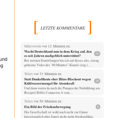
LETZTE KOMMENTARE
Mikrowelle
vor 12 Minuten zu:
Wacht Deutschland nun in dem Krieg auf, den
55
es seit Jahren maßgeblich unterstützt?
 und
Bei meinen Ermittlungen bin ich auf dieses alte, streng
geheime Video des "60 Minutes"-Kanals (eng.)…
ng
Trilex
vor 33 Minuten zu:
Statt Dunkelflaute eher Hitze-Blackout wegen
29
Kühlwassermangel für Atomkraft
Und dann waren da noch die Pumpen der Notkühlung am
Beispiel Biblis Connector A vom…
Trilex
vor 50 Minuten zu:
Ein Bild der Friedensbewegung
9
Die Gesellschaft ist wohl noch nicht zur Gänze
kriegstauglich aber längst nicht mehr friedensfähig.