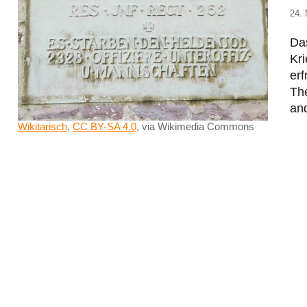
24.
Das
Kri
erf
The
an
Wikitarisch
,
CC BY-SA 4.0
, via Wikimedia Commons