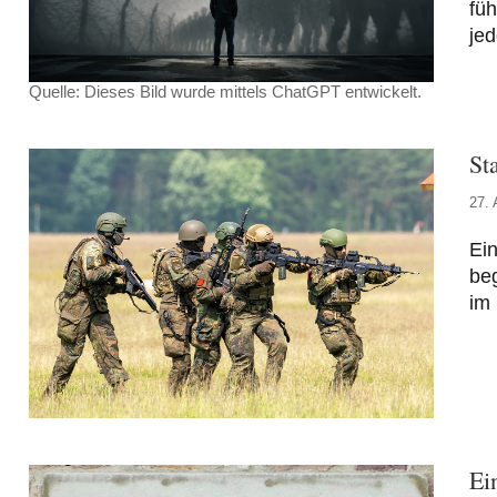
fü
jed
Quelle: Dieses Bild wurde mittels ChatGPT entwickelt.
St
27. 
Ei
beg
im 
Ei