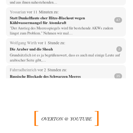
und aus ihnen nahestehenden…
Yossarian
vor 11 Minuten zu:
Statt Dunkelflaute eher Hitze-Blackout wegen
47
Kühlwassermangel für Atomkraft
"Der Anstieg des Meeresspiegels wird für bestehende AKWs zudem
längst zum Problem." Nehmen wir mal…
Wolfgang Wirth
vor 1 Stunde zu:
Die Araber und die Shoah
2
Grundsätzlich ist es ja begrüßenswert, dass es auch mal einige Leute auf
arabischer Seite gibt,…
Fahrradheinrich
vor 2 Stunden zu:
Russische Blockade des Schwarzen Meeres
35
Vielen Dank zunächst, Herr Silnizki, für den Text. Zitat: "Sollte der
Seeverkehr mit der Ukraine…
Patient 0
vor 3 Stunden zu:
Helmut Schelsky – Der Mann, der den Marxismus überlebte
34
> Eine schwammige Kritik, die nicht an der Theorie nachweist, dass die
fehlerhaft oder unvollständig…
OVERTON @ YOUTUBE
Wallenstein
vor 4 Stunden zu:
Ein Bild der Friedensbewegung
10