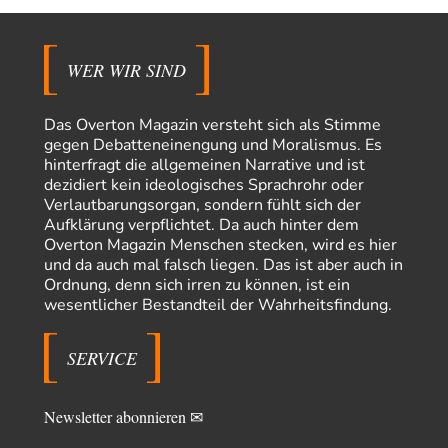
Ferdinand Wohlgewiehert
vor 16 Stunden zu:
Wie arm sind wir, Herr Schneider?
21
"Art. 20,1 GG: „Die Bundesrepublik Deutschland ist ein demokratischer
und sozialer Bundesstaat.“ Art. 14,2 GG:…
WER WIR SIND
Zack15
vor 17 Stunden zu:
Die Westbank in New York
5
Das Overton Magazin versteht sich als Stimme
Noch so einer, der viel schwatzt, wenn der Tag lang ist. Etwa die Frage
gegen Debatteneinengung und Moralismus. Es
nach…
hinterfragt die allgemeinen Narrative und ist
dezidiert kein ideologisches Sprachrohr oder
Rubis
vor 19 Stunden zu:
Verlautbarungsorgan, sondern fühlt sich der
Die von Selenskij angeordnete 40-Tage-Operation hat den
65
Krieg weiter eskaliert
Aufklärung verpflichtet. Da auch hinter dem
Hallo venice im Link unten gibt es einen Screenshot vielleicht ist es der
Overton Magazin Menschen stecken, wird es hier
Besagte.....
und da auch mal falsch liegen. Das ist aber auch in
Ordnung, denn sich irren zu können, ist ein
Peter Müller
vor 22 Stunden zu:
wesentlicher Bestandteil der Wahrheitsfindung.
Der Krieg aus dem Baumarkt: Wie billige Drohnen die
1
Militärmacht verändern
Warum werden wichtigere Fragen nicht gestellt? Auch die KI könnte mir
SERVICE
nur sagen, was die…
Claire Grube
vor 22 Stunden zu:
»Der freie Wille ist ein Mythos«
Newsletter abonnieren ✉
16
Rrrrrrichtig: Kritik am Chef und Du wirst exkludiert. Ein typischer