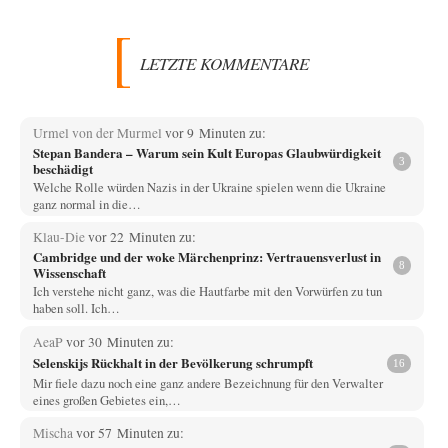
LETZTE KOMMENTARE
Urmel von der Murmel
vor 9 Minuten zu:
Stepan Bandera – Warum sein Kult Europas Glaubwürdigkeit
3
beschädigt
Welche Rolle würden Nazis in der Ukraine spielen wenn die Ukraine
ganz normal in die…
Klau-Die
vor 22 Minuten zu:
Cambridge und der woke Märchenprinz: Vertrauensverlust in
8
Wissenschaft
Ich verstehe nicht ganz, was die Hautfarbe mit den Vorwürfen zu tun
haben soll. Ich…
AeaP
vor 30 Minuten zu:
Selenskijs Rückhalt in der Bevölkerung schrumpft
16
Mir fiele dazu noch eine ganz andere Bezeichnung für den Verwalter
eines großen Gebietes ein,…
Mischa
vor 57 Minuten zu: