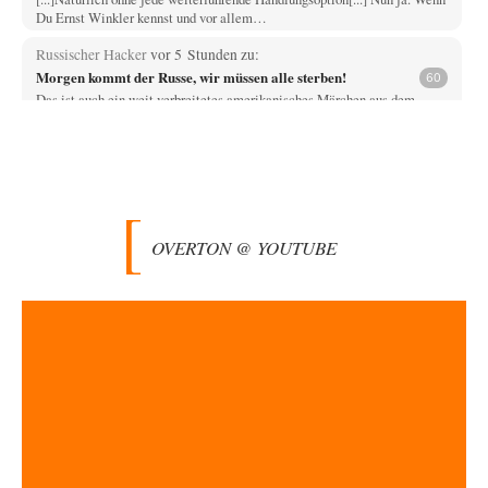
Du Ernst Winkler kennst und vor allem…
Russischer Hacker
vor 5 Stunden zu:
Morgen kommt der Russe, wir müssen alle sterben!
60
Das ist auch ein weit verbreitetes amerikanisches Märchen aus dem
kalten Krieg wie entscheidend doch…
Zack15
vor 5 Stunden zu:
Entkernen, Umfunktionieren und (feindlich) Übernehmen
46
Wer '89 euphorisch reagierte, war reichlich naiv. Mir hat der damalige
westliche Triumphalismus eher schlaflose…
OVERTON @ YOUTUBE
Zack15
vor 6 Stunden zu:
Leihmutterschaft als Zweig des Transhumanismus
34
Spahn ist an seiner offensichtlichen kognitiven Dissonanz gescheitert,
und weil Viele in seiner Partei auf…
Ferdinand Wohlgewiehert
vor 7 Stunden zu:
Junglöwen des Kalifats
1
Meine Herrschaften nicht ein einziger Kommentar ???? Ich bin
allerallerschwerstens enttäuscht. !!!!!
Alfred Nonym
vor 8 Stunden zu:
Urteil des Bundesverwaltungsgerichts zur ewigen
28