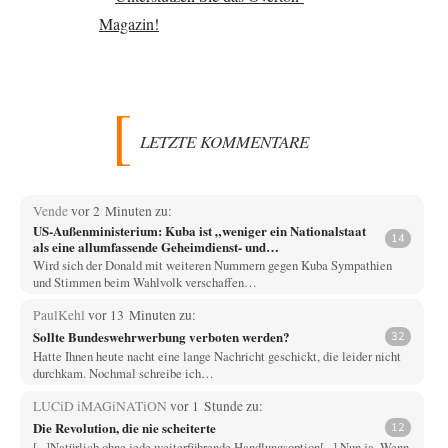
LETZTE KOMMENTARE
Vende
vor 2 Minuten zu:
US-Außenministerium: Kuba ist „weniger ein Nationalstaat
14
als eine allumfassende Geheimdienst- und
Subversionsoperation
Wird sich der Donald mit weiteren Nummern gegen Kuba Sympathien
und Stimmen beim Wahlvolk verschaffen…
PaulKehl
vor 13 Minuten zu:
Sollte Bundeswehrwerbung verboten werden?
32
Hatte Ihnen heute nacht eine lange Nachricht geschickt, die leider nicht
durchkam. Nochmal schreibe ich…
LUCiD iMAGiNATiON
vor 1 Stunde zu:
Die Revolution, die nie scheiterte
12
[...]Natürlich ohne jede weiterführende Handlungsoption[...] Nun ja. Wenn