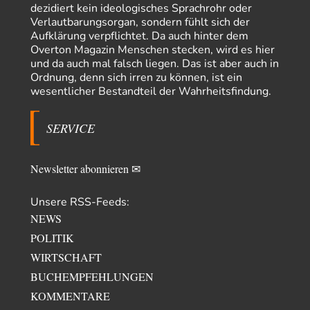
Noname
vor 21 Stunden zu:
dezidiert kein ideologisches Sprachrohr oder
Wer erzielt die Kriegsgewinne?
14
Verlautbarungsorgan, sondern fühlt sich der
Es bestätigt sich also schon an diesem Beispiel von vor 100 Jahren, was
Aufklärung verpflichtet. Da auch hinter dem
manchen Menschen…
Overton Magazin Menschen stecken, wird es hier
und da auch mal falsch liegen. Das ist aber auch in
Ferdinand Wohlgewiehert
vor 1 Tag zu:
Ordnung, denn sich irren zu können, ist ein
Im Zeitalter der KI werden Fehler menschlich
30
wesentlicher Bestandteil der Wahrheitsfindung.
"Ohne originale Zwecksetzung können Roboter keine eigene Prosodie
erschaffen," Wird dran gearbeitet.
SERVICE
Iris
vor 2 Tagen zu:
Der Anschlag auf eine Lebenslüge
23
ich habe schon ab den 90ern gesagt, dass links gefühlte Männer deswegen
diese Richtung so…
Newsletter abonnieren ✉
Aldebaran
vor 2 Tagen zu:
Unsere RSS-Feeds:
Der Krieg aus dem Baumarkt: Wie billige Drohnen die
9
Militärmacht verändern
NEWS
Ist das ein recycelter Text von anno dunnemal? Das hätte man vielleicht
POLITIK
vor zwei, drei…
WIRTSCHAFT
Coroner
vor 2 Tagen zu:
Vorauseilender Gehorsam – ein Kennzeichen deutscher
BUCHEMPFEHLUNGEN
15
Nahostpolitik
KOMMENTARE
"Vorauseilender Gehorsam – ein Kennzeichen deutscher Nahostpolitik".