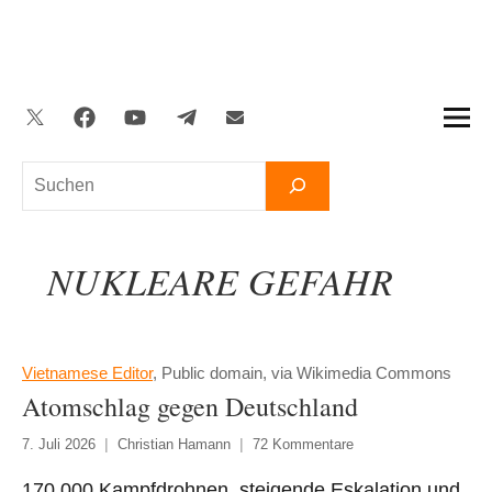
Zum
Inhalt
springen
Twitter
Facebook
YouTube
Telegram
Newsletter
Suchen
NUKLEARE GEFAHR
Vietnamese Editor
, Public domain, via Wikimedia Commons
Atomschlag gegen Deutschland
7. Juli 2026
Christian Hamann
72 Kommentare
170.000 Kampfdrohnen, steigende Eskalation und