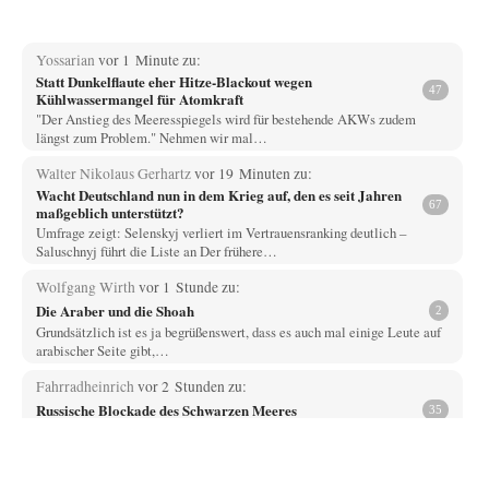
Yossarian
vor 1 Minute zu:
Statt Dunkelflaute eher Hitze-Blackout wegen
47
Kühlwassermangel für Atomkraft
"Der Anstieg des Meeresspiegels wird für bestehende AKWs zudem
längst zum Problem." Nehmen wir mal…
Walter Nikolaus Gerhartz
vor 19 Minuten zu:
Wacht Deutschland nun in dem Krieg auf, den es seit Jahren
67
maßgeblich unterstützt?
Umfrage zeigt: Selenskyj verliert im Vertrauensranking deutlich –
Saluschnyj führt die Liste an Der frühere…
Wolfgang Wirth
vor 1 Stunde zu:
Die Araber und die Shoah
2
Grundsätzlich ist es ja begrüßenswert, dass es auch mal einige Leute auf
arabischer Seite gibt,…
Fahrradheinrich
vor 2 Stunden zu:
Russische Blockade des Schwarzen Meeres
35
Vielen Dank zunächst, Herr Silnizki, für den Text. Zitat: "Sollte der
Seeverkehr mit der Ukraine…
Patient 0
vor 3 Stunden zu: