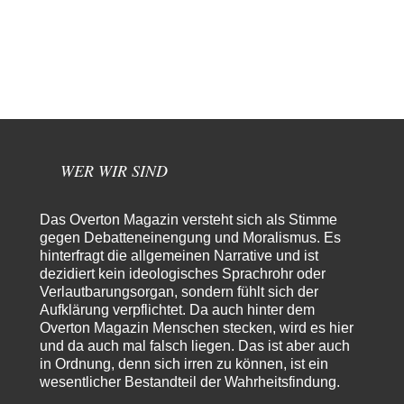
Torsten
vor 16 Stunden zu:
Urteil des Bundesverwaltungsgerichts zur ewigen
35
Geheimhaltung
Der Deep-State braucht Feinde wie ein Fisch das Wasser. Und nichts
erschafft bessere Feinde als…
Ferdinand Wohlgewiehert
vor 16 Stunden zu:
Wie arm sind wir, Herr Schneider?
21
"Art. 20,1 GG: „Die Bundesrepublik Deutschland ist ein demokratischer
und sozialer Bundesstaat.“ Art. 14,2 GG:…
WER WIR SIND
Zack15
vor 17 Stunden zu:
Die Westbank in New York
5
Das Overton Magazin versteht sich als Stimme
Noch so einer, der viel schwatzt, wenn der Tag lang ist. Etwa die Frage
gegen Debatteneinengung und Moralismus. Es
nach…
hinterfragt die allgemeinen Narrative und ist
dezidiert kein ideologisches Sprachrohr oder
Rubis
vor 18 Stunden zu:
Verlautbarungsorgan, sondern fühlt sich der
Die von Selenskij angeordnete 40-Tage-Operation hat den
65
Krieg weiter eskaliert
Aufklärung verpflichtet. Da auch hinter dem
Hallo venice im Link unten gibt es einen Screenshot vielleicht ist es der
Overton Magazin Menschen stecken, wird es hier
Besagte.....
und da auch mal falsch liegen. Das ist aber auch
in Ordnung, denn sich irren zu können, ist ein
Peter Müller
vor 22 Stunden zu:
wesentlicher Bestandteil der Wahrheitsfindung.
Der Krieg aus dem Baumarkt: Wie billige Drohnen die
1
Militärmacht verändern