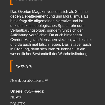
Adel verpflichtet
vor 14 Stunden zu:
»Der freie Wille ist ein Mythos«
70
Vielen Dank, hatte ich nicht auf dem Schirm, weil ich ihn nicht mehr
Das Overton Magazin versteht sich als Stimme
lese. Beweist…
gegen Debatteneinengung und Moralismus. Es
hinterfragt die allgemeinen Narrative und ist
garno
vor 16 Stunden zu:
dezidiert kein ideologisches Sprachrohr oder
Absurde Debatte um Ceuta-„Invasion“ durch Marokko
28
Verlautbarungsorgan, sondern fühlt sich der
vertieft EU-Spaltung
Aufklärung verpflichtet. Da auch hinter dem
Gratuliere, du hast erkannt wer hier der Bösewicht ist. Dann kann es ja
gar nicht…
Overton Magazin Menschen stecken, wird es hier
und da auch mal falsch liegen. Das ist aber auch
Schattenland
vor 17 Stunden zu:
in Ordnung, denn sich irren zu können, ist ein
Unkabarettistische Anstalten
1
wesentlicher Bestandteil der Wahrheitsfindung.
Dem schließe ich mich 100 pro an - das deutsche politische Kabarett ist
tot (Lisa…
SERVICE
YaSa
vor 18 Stunden zu:
Dissonanzen
1
Kleine Korrektur: Anders als Moshe Zuckermann schildet gab es in den
Newsletter abonnieren ✉
1960er und 1970er Jahren…
Wolfgang Wirth
vor 19 Stunden zu:
Unsere RSS-Feeds:
Entkernen, Umfunktionieren und (feindlich) Übernehmen
48
NEWS
@Froschhaut Vielen Dank für Ihre freundlichen Worte. Ich nehme an,
POLITIK
dass ich dass stellvertretend auch…