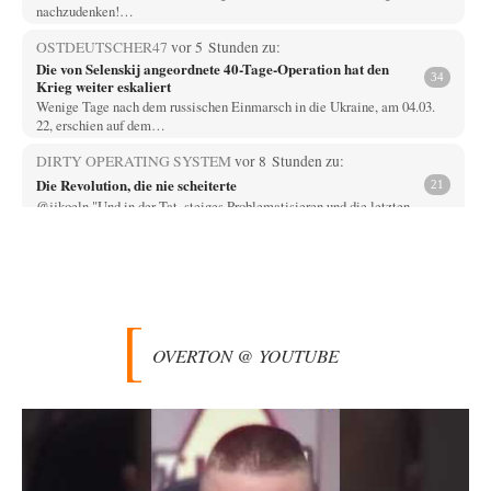
nachzudenken!…
OSTDEUTSCHER47
vor 5 Stunden zu:
Die von Selenskij angeordnete 40-Tage-Operation hat den
34
Krieg weiter eskaliert
Wenige Tage nach dem russischen Einmarsch in die Ukraine, am 04.03.
22, erschien auf dem…
DIRTY OPERATING SYSTEM
vor 8 Stunden zu:
Die Revolution, die nie scheiterte
21
@jjkoeln "Und in der Tat, steiges Problematisieren und die letzten
Winkel analysieren ist nicht hilfreich.…
Bernie
vor 8 Stunden zu:
Der Anschlag auf eine Lebenslüge
3
@Thomas Danke für den hilfreichen Hinweis ;-) Ob Hamed Abdel-Samad
seine Thesen von Ex-US-Präsident Bush…
OVERTON @ YOUTUBE
Klau-Die
vor 8 Stunden zu:
Helmut Schelsky – Der Mann, der den Marxismus überlebte
27
Er fragte, wem Fabriken gehören. Die Gegenwart zwingt zu einer anderen
Frage: Wer besitzt die…
DIRTY OPERATING SYSTEM
vor 9 Stunden zu:
Morgen kommt der Russe, wir müssen alle sterben!
62