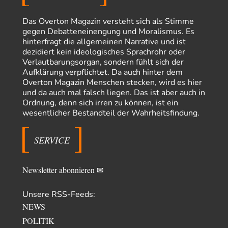
From Field to Glass – Bio hochprozentig
7
Zum Nordsee-Whisky geht auch prima ein Matjesbrötchen, ich hab's für
euch getestet. Beim Etikett ist…
Das Overton Magazin versteht sich als Stimme
gegen Debatteneinengung und Moralismus. Es
overton4cm
vor 1 Tag zu:
hinterfragt die allgemeinen Narrative und ist
Morgen kommt der Russe, wir müssen alle sterben!
12
dezidiert kein ideologisches Sprachrohr oder
Kurz gesagt: der Autor dieses Kommentars weiß es ganz genau. Er hat die
Verlautbarungsorgan, sondern fühlt sich der
Deutungshoheit. In…
Aufklärung verpflichtet. Da auch hinter dem
Overton Magazin Menschen stecken, wird es hier
Bernie
vor 1 Tag zu:
und da auch mal falsch liegen. Das ist aber auch in
Der Anschlag auf eine Lebenslüge
1
Ordnung, denn sich irren zu können, ist ein
@Thomas Danke für den hilfreichen Hinweis ;-) Ob Hamed Abdel-Samad
wesentlicher Bestandteil der Wahrheitsfindung.
seine Thesen von Ex-US-Präsident Bush…
El-G
vor 2 Tagen zu:
SERVICE
US-Außenministerium: Kuba ist „weniger ein Nationalstaat
32
als eine allumfassende Geheimdienst- und
Subversionsoperation
Gut, dass Sie »Schande« geschrieben haben und nicht „Scheitern“, denn
das war und ist es…
Newsletter abonnieren ✉
Unsere RSS-Feeds:
NEWS
POLITIK