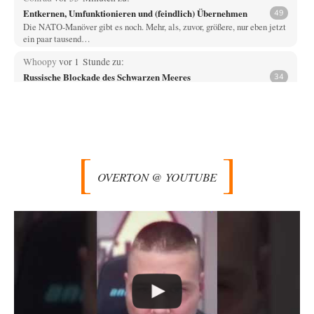
Entkernen, Umfunktionieren und (feindlich) Übernehmen
49
Die NATO-Manöver gibt es noch. Mehr, als, zuvor, größere, nur eben jetzt
ein paar tausend…
Whoopy
vor 1 Stunde zu:
Russische Blockade des Schwarzen Meeres
34
Fragen, die sich stellen: Wem nützt das Ganze und wer hat ein Interesse
an einer…
El-G
vor 8 Stunden zu:
Rechts- oder Linksträger?
39
Lieber jjkoeln, im Gegensatz zu anderen Texten von RdL, ist dieser
explizit als "Glosse" ausgezeichnet.…
OVERTON @ YOUTUBE
Mikrowelle
vor 8 Stunden zu:
Wacht Deutschland nun in dem Krieg auf, den es seit Jahren
60
maßgeblich unterstützt?
Bei meinen Ermittlungen bin ich auf dieses alte, streng geheime Video
des "60 Minutes"-Kanals (eng.)…
Trilex
vor 9 Stunden zu:
Ein Bild der Friedensbewegung
9
Die Gesellschaft ist wohl noch nicht zur Gänze kriegstauglich aber längst
nicht mehr friedensfähig. Innerer…