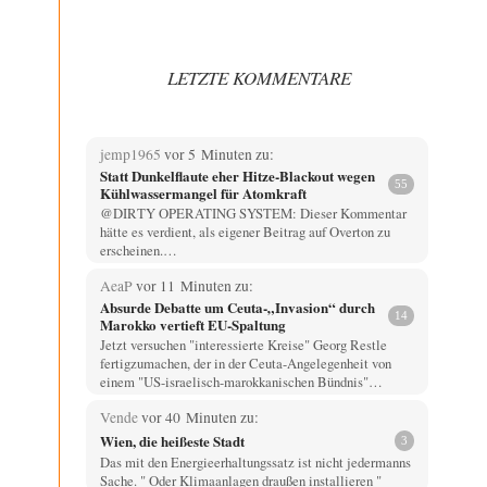
LETZTE KOMMENTARE
jemp1965
vor 5 Minuten zu:
Statt Dunkelflaute eher Hitze-Blackout wegen
55
Kühlwassermangel für Atomkraft
@DIRTY OPERATING SYSTEM: Dieser Kommentar
hätte es verdient, als eigener Beitrag auf Overton zu
erscheinen.…
AeaP
vor 11 Minuten zu:
Absurde Debatte um Ceuta-„Invasion“ durch
14
Marokko vertieft EU-Spaltung
Jetzt versuchen "interessierte Kreise" Georg Restle
fertigzumachen, der in der Ceuta-Angelegenheit von
einem "US-israelisch-marokkanischen Bündnis"…
Vende
vor 40 Minuten zu:
Wien, die heißeste Stadt
3
Das mit den Energieerhaltungssatz ist nicht jedermanns
Sache. " Oder Klimaanlagen draußen installieren "