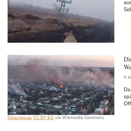
au
So
Di
We
9. J
Das
spä
Off
Dpsu.gov.ua
,
CC BY 4.0
, via Wikimedia Commons