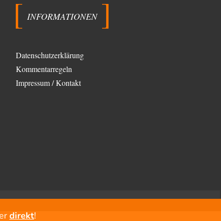
Ein typischer Schulterklopferblog. Wer wie Herr
Erdmann…
INFORMATIONEN
kwf
vor 6 Stunden zu:
Wie arm sind wir, Herr Schneider?
20
"Der Wertewesten hätte ihn verhindern können." Da
Datenschutzerklärung
liegen Sie falsch. Und warum? Erstens, weil der…
Kommentarregeln
Platons Sokrates
vor 7 Stunden zu:
Die Revolution, die nie scheiterte
Impressum / Kontakt
22
Es gibt 3 Arten von Freiheit: die geistige ,die seelische
und die physische. Man darf…
Erzengelin
vor 8 Stunden zu:
Leihmutterschaft als Zweig des
35
Transhumanismus
es ist zum verzweifeln. so widerlich. ekelhaft, grausam.
wahrscheinlich hat das alles keinen zweck mehr,…
emil
vor 10 Stunden zu:
From Field to Glass – Bio hochprozentig
7
Zum Nordsee-Whisky geht auch prima ein
Matjesbrötchen, ich hab's für euch getestet. Beim
Etikett ist…
er
direkt
!