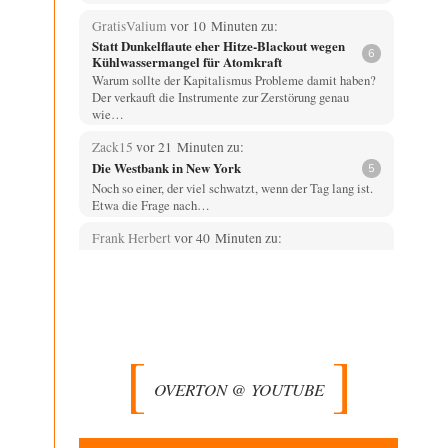
GratisValium
vor 10 Minuten zu:
Statt Dunkelflaute eher Hitze-Blackout wegen
6
Kühlwassermangel für Atomkraft
Warum sollte der Kapitalismus Probleme damit haben?
Der verkauft die Instrumente zur Zerstörung genau
wie…
Zack15
vor 21 Minuten zu:
Die Westbank in New York
5
Noch so einer, der viel schwatzt, wenn der Tag lang ist.
Etwa die Frage nach…
Frank Herbert
vor 40 Minuten zu:
Ein Bild der Friedensbewegung
5
Die erste wichtige Erkenntnis ist, dass in keiner
sogenannten modernen Demokratie je die Frage
"Krieg…
Artur_C
vor 1 Stunde zu:
Rechts- oder Linksträger?
37
OVERTON @ YOUTUBE
Aber traut euch, mit einer Latzhose rumzulaufen.
Machen sie nicht. Zu geringes Aggressionspotential.
im-vertrauen-gesagt
vor 1 Stunde zu: