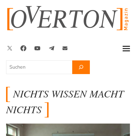
Zum
Inhalt
springen
Twitter
Facebook
YouTube
Telegram
Newsletter
Suchen
NICHTS WISSEN MACHT
NICHTS