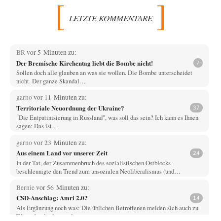
LETZTE KOMMENTARE
BR
vor 5 Minuten zu:
Der Bremische Kirchentag liebt die Bombe nicht!
7
Sollen doch alle glauben an was sie wollen. Die Bombe unterscheidet
nicht. Der ganze Skandal…
garno
vor 11 Minuten zu:
Territoriale Neuordnung der Ukraine?
37
"Die Entputinisierung in Russland", was soll das sein? Ich kann es Ihnen
sagen: Das ist…
garno
vor 23 Minuten zu:
Aus einem Land vor unserer Zeit
24
In der Tat, der Zusammenbruch des sozialistischen Ostblocks
beschleunigte den Trend zum unsozialen Neoliberalismus (und…
Bernie
vor 56 Minuten zu:
CSD-Anschlag: Amri 2.0?
14
Als Ergänzung noch was: Die üblichen Betroffenen melden sich auch zu
Wort, aber leider werden…